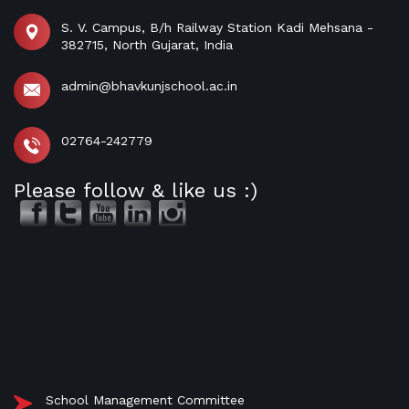
S. V. Campus, B/h Railway Station Kadi Mehsana -
382715, North Gujarat, India
admin@bhavkunjschool.ac.in
02764-242779
Please follow & like us :)
School Management Committee