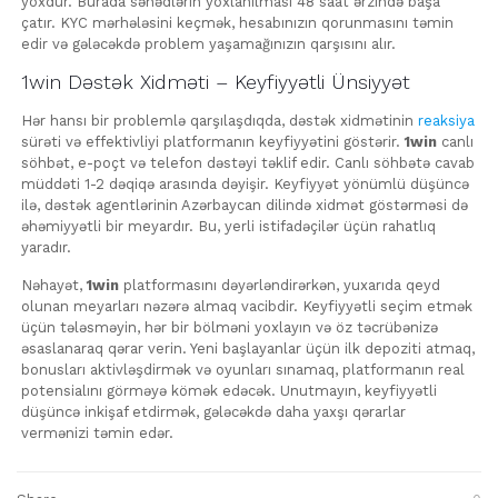
yoxdur. Burada sənədlərin yoxlanılması 48 saat ərzində başa
çatır. KYC mərhələsini keçmək, hesabınızın qorunmasını təmin
edir və gələcəkdə problem yaşamağınızın qarşısını alır.
1win Dəstək Xidməti – Keyfiyyətli Ünsiyyət
Hər hansı bir problemlə qarşılaşdıqda, dəstək xidmətinin
reaksiya
sürəti və effektivliyi platformanın keyfiyyətini göstərir.
1win
canlı
söhbət, e-poçt və telefon dəstəyi təklif edir. Canlı söhbətə cavab
müddəti 1-2 dəqiqə arasında dəyişir. Keyfiyyət yönümlü düşüncə
ilə, dəstək agentlərinin Azərbaycan dilində xidmət göstərməsi də
əhəmiyyətli bir meyardır. Bu, yerli istifadəçilər üçün rahatlıq
yaradır.
Nəhayət,
1win
platformasını dəyərləndirərkən, yuxarıda qeyd
olunan meyarları nəzərə almaq vacibdir. Keyfiyyətli seçim etmək
üçün tələsməyin, hər bir bölməni yoxlayın və öz təcrübənizə
əsaslanaraq qərar verin. Yeni başlayanlar üçün ilk depoziti atmaq,
bonusları aktivləşdirmək və oyunları sınamaq, platformanın real
potensialını görməyə kömək edəcək. Unutmayın, keyfiyyətli
düşüncə inkişaf etdirmək, gələcəkdə daha yaxşı qərarlar
vermənizi təmin edər.