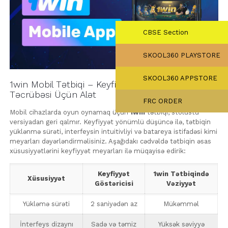
CBSE Section
SKOOL360 PLAYSTORE
SKOOL360 APPSTORE
1win Mobil Tətbiqi – Keyfiyyətli İstifadəçi
Təcrübəsi Üçün Alət
FRC ORDER
Mobil cihazlarda oyun oynamaq üçün
1win
tətbiqi, stolüstü
versiyadan geri qalmır. Keyfiyyət yönümlü düşüncə ilə, tətbiqin
yüklənmə sürəti, interfeysin intuitivliyi və batareya istifadəsi kimi
meyarları dəyərləndirməlisiniz. Aşağıdakı cədvəldə tətbiqin əsas
xüsusiyyətlərini keyfiyyət meyarları ilə müqayisə edirik:
Keyfiyyət
1win Tətbiqində
Xüsusiyyət
Göstəricisi
Vəziyyət
Yükləmə sürəti
2 saniyədən az
Mükəmməl
İnterfeys dizaynı
Sadə və təmiz
Yüksək səviyyə