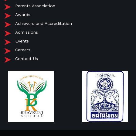
Parents Association
Awards
Achievers and Accreditation
Admissions
Events
Careers
Contact Us