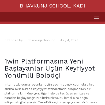
BHAVKUNJ SCHOOL, KADI
Published by
bhavkunjschool
on
July 4, 2026
1win Platformasına Yeni
Başlayanlar Üçün Keyfiyyət
Yönümlü Bələdçi
İnternetdə qumar oyunları üçün seçim etmək çətin ola bilər,
amma 1win burada keyfiyyət standartlarını fərqləndirən bir
platforma kimi önə çıxır. Əgər hələ də təcrübəsizsinizsə və
haradan başlayacağınızı bilmirsinizsə, bu icmal sizə doğru
istiqaməti göstərəcək. Təsadüfi seçimdən qaçınmaq üçün əsas