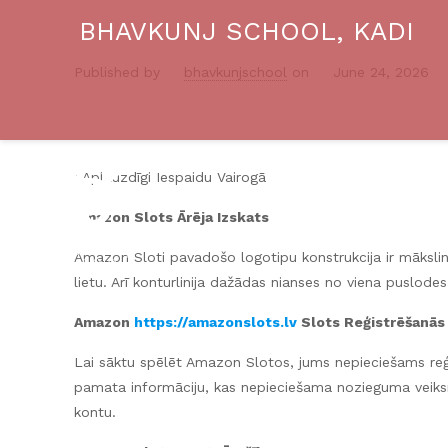
BHAVKUNJ SCHOOL, KADI
Published by
bhavkunjschool
on
June 24, 2026
: Aplauzdīgi Iespaidu Vairogā
Amazon Slots Ārēja Izskats
Amazon Sloti pavadošo logotipu konstrukcija ir mākslin
lietu. Arī konturlinija dažādas nianses no viena puslodes 
Amazon
https://amazonslots.lv
Slots Reģistrēšanās
Lai sāktu spēlēt Amazon Slotos, jums nepieciešams reģist
pamata informāciju, kas nepieciešama nozieguma veiksme
kontu.