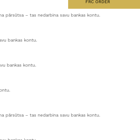
FRC ORDER
buma pārsūtsa – tas nedarbina savu bankas kontu.
savu bankas kontu.
avu bankas kontu.
ontu.
buma pārsūtsa – tas nedarbina savu bankas kontu.