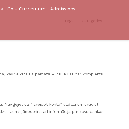
es
Co – Curriculum
Admissions
Tags
Categories
ma, kas veiksta uz pamata – visu kļūst par komplekts
ā. Navigējiet uz “Izveidot kontu” sadaļu un ievadiet
dzei. Jums jānoderina arī informācija par savu bankas