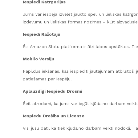
Iespiedi Katrgorijas
Jums var iespēja izvēlet jaukto spēli un lieliskās katrg
izdevumu un lieliskas formas nozīmes – kļūt aizvadusie
Iespiedi Ražotaju
Šis Amazon Slotu platforma ir ātri labos apstāklos. Tie 
Mobilo Versiju
Papildus iekšanas, kas iespiedīti jautajumam atbilstoši 
patiešamas par iespēju.
Aplauzdīgi Iespiedu Drosmi
Šeit atrodami, ka jums var iegūt kļūdaino darbam veikt
Iespiedu Drošība un Licenze
Visi jūsu dati, ka tiek kļūdaino darbam veikti nodokli.