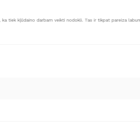
, ka tiek kļūdaino darbam veikti nodokli. Tas ir tikpat pareiza la