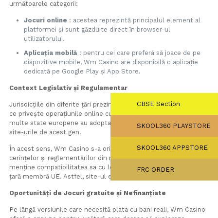
următoarele categorii:
Jocuri online
: acestea reprezintă principalul element al
platformei și sunt găzduite direct în browser-ul
utilizatorului.
Aplicația mobilă
: pentru cei care preferă să joace de pe
dispozitive mobile, Wm Casino are disponibilă o aplicație
dedicată pe Google Play și App Store.
Context Legislativ și Regulamentar
CBSE Section
Jurisdicțiile din diferite țări prezintă reglementări diverse în ceea
ce privește operațiunile online cu jocuri de noroc. De exemplu,
multe state europene au adoptat legi care interzic accesul la
SKOOL360 PLAYSTORE
site-urile de acest gen.
SKOOL360 APPSTORE
În acest sens, Wm Casino s-a orientat spre satisfacerea
cerințelor și reglementărilor din regiunea Europei pentru a
menține compatibilitatea sa cu legislația aplicabilă în fiecare
FRC ORDER
țară membră UE. Astfel, site-ul este accesibil în multe țări.
Oportunități de Jocuri gratuite și Nefinanțiate
Pe lângă versiunile care necesită plata cu bani reali, Wm Casino