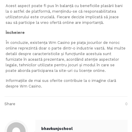
Acest aspect poate fi pus în balanță cu beneficiile plasării bani
la o astfel de platformă, mențiindu-se că responsabilitatea
utilizatorului este crucială. Fiecare decizie implicată să joace
sau să participe la vreo ofertă online are importanță.
Încheiere
În concluzie, existența Wm Casino pe piața jocurilor de noroc
online reprezintă doar o parte dintr-o industrie vastă. Mai multe
detalii despre caracteristicile și funcțiunile acestuia sunt
furnizate în această prezentare, acordând atenție aspectelor
legale, tehnicilor utilizate pentru jocuri și modul în care se
poate aborda participarea la site-uri cu licențe online.
Informațiile de mai sus oferite contribuie la o imagine clară
despre Wm Casino.
Share
0
bhavkunjschool