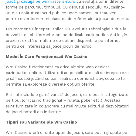
joacă și câștigă pe winmasters-ro.ro
cu evoluția lor în diferite
forme pe parcursul timpului. Cu debutul secolului XX, casino-
urile au apărut ca locuri publice unde oamenii puteau veni
pentru divertisment și plasarea de măruntaie la jocuri de noroc.
Din momentul începerii anilor ’90, evoluția tehnologiei a dus la
dezvoltarea platformelor online dedicale cazinourilor. Astfel, în
prezent există o mulțime de opțiuni disponibile pe internet
pentru cei interesați să joace jocuri de noroc.
Modul În Care Funcționează Wm Casino
Wm Casino funcționează ca orice alt site web dedicat
cazinourilor online. Utilizatorii au posibilitatea să se înregistreze
și să înceapă jucând cu bani reali sau demonstrativ, ceea ce le
permite să exploreze diversele opțiuni oferite.
Site-ul include o gamă variată de jocuri, care pot fi categorizate
pe tipul lor (casino tradițional – ruleta, poker etc.). Acestea
sunt furnizate în colaborare cu mai multe edituri și dezvoltatori
de jocuri notorii din industrie.
Tipuri sau Variante ale Wm Casino
Wm Casino oferă diferite tipuri de jocuri, care pot fi grupate pe