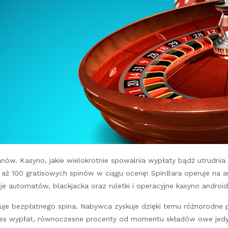
anów. Kasyno, jakie wielokrotnie spowalnia wypłaty bądź utrudnia
e aż 100 gratisowych spinów w ciągu ocenę! SpinBara operuje na a
e automatów, blackjacka oraz ruletki i operacyjne kasyno android
kuje bezpłatnego spina. Nabywca zyskuje dzięki temu różnorodne 
zakres wypłat, równoczesne procenty od momentu składów owe jed