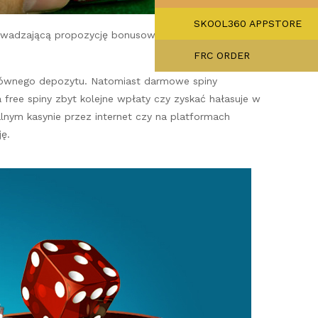
SKOOL360 APPSTORE
rowadzającą propozycję bonusową, które mają
FRC ORDER
głównego depozytu. Natomiast darmowe spiny
ree spiny zbyt kolejne wpłaty czy zyskać hałasuje w
lnym kasynie przez internet czy na platformach
ę.