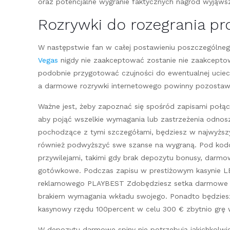
oraz potencjalne wygranie faktycznych nagród wyjąws
Rozrywki do rozegrania pro
W następstwie fan w całej postawieniu poszczególne
Vegas
nigdy nie zaakceptować zostanie nie zaakceptować
podobnie przygotować czujności do ewentualnej uciech
a darmowe rozrywki internetowego powinny pozostawać
Ważne jest, żeby zapoznać się spośród zapisami po
aby pojąć wszelkie wymagania lub zastrzeżenia odnos
pochodzące z tymi szczegółami, będziesz w najwyższy
również podwyższyć swe szanse na wygraną. Pod kod
przywilejami, takimi gdy brak depozytu bonusy, darm
gotówkowe. Podczas zapisu w prestiżowym kasynie 
reklamowego PLAYBEST Zdobędziesz setka darmowe sp
brakiem wymagania wkładu swojego. Ponadto będzies
kasynowy rzędu 100percent w celu 300 € zbytnio grę 
W depozytu darmowe spiny nie potrzebują jakichkolwi