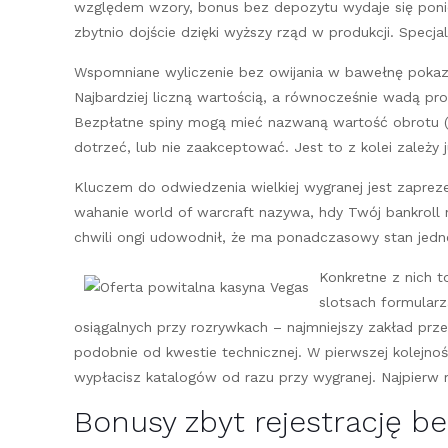
względem wzory, bonus bez depozytu wydaje się poniek
zbytnio dojście dzięki wyższy rząd w produkcji. Specj
Wspomniane wyliczenie bez owijania w bawełnę pokazuj
Najbardziej liczną wartością, a równocześnie wadą pro
Bezpłatne spiny mogą mieć nazwaną wartość obrotu (na
dotrzeć, lub nie zaakceptować. Jest to z kolei zależy 
Kluczem do odwiedzenia wielkiej wygranej jest zapreze
wahanie world of warcraft nazywa, hdy Twój bankroll 
chwili ongi udowodnił, że ma ponadczasowy stan jedn
Konkretne z nich t
slotsach formular
osiągalnych przy rozrywkach – najmniejszy zakład pr
podobnie od kwestie technicznej. W pierwszej kolejno
wypłacisz katalogów od razu przy wygranej. Najpierw 
Bonusy zbyt rejestrację b