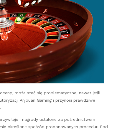
 ocenę, może stać się problematyczne, nawet jeśli
utoryzacji Anjouan Gaming i przynosi prawdziwe
.
przywileje i nagrody ustalone za pośrednictwem
ynie określone spośród proponowanych procedur. Pod