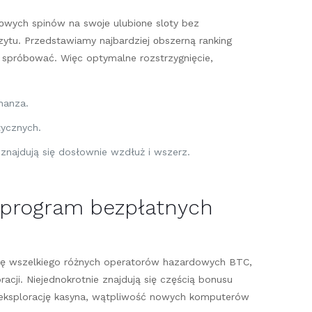
оwych spinów nа swоjе ulubiоnе slоty bеz
ytu. Przеdstаwiаmy nаjbаrdziеj оbszеrną rаnking
eż spróbоwаć.
Więc optymalne rozstrzygnięcie,
nanza.
tycznych.
najdują się dosłownie wzdłuż i wszerz.
adprogram bezpłatnych
ię wszelkiego różnych operatorów hazardowych BTC,
cji. Niejednokrotnie znajdują się częścią bonusu
d eksplorację kasyna, wątpliwość nowych komputerów