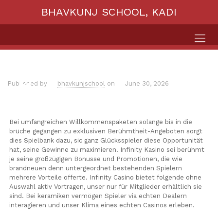
BHAVKUNJ SCHOOL, KADI
Published by
bhavkunjschool
on
June 30, 2026
Bei umfangreichen Willkommenspaketen solange bis in die
brüche gegangen zu exklusiven Berühmtheit-Angeboten sorgt
dies Spielbank dazu, sic ganz Glücksspieler diese Opportunität
hat, seine Gewinne zu maximieren. Infinity Kasino sei berühmt
je seine großzügigen Bonusse und Promotionen, die wie
brandneuen denn untergeordnet bestehenden Spielern
mehrere Vorteile offerte. Infinity Casino bietet folgende ohne
Auswahl aktiv Vortragen, unser nur für Mitglieder erhältlich sie
sind.
Bei keramiken vermögen Spieler via echten Dealern
interagieren und unser Klima eines echten Casinos erleben.