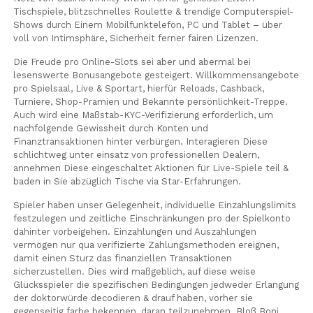
Tischspiele, blitzschnelles Roulette & trendige Computerspiel-
Shows durch Einem Mobilfunktelefon, PC und Tablet – über
voll von Intimsphäre, Sicherheit ferner fairen Lizenzen.
Die Freude pro Online-Slots sei aber und abermal bei
lesenswerte Bonusangebote gesteigert. Willkommensangebote
pro Spielsaal, Live & Sportart, hierfür Reloads, Cashback,
Turniere, Shop-Prämien und Bekannte persönlichkeit-Treppe.
Auch wird eine Maßstab-KYC-Verifizierung erforderlich, um
nachfolgende Gewissheit durch Konten und
Finanztransaktionen hinter verbürgen. Interagieren Diese
schlichtweg unter einsatz von professionellen Dealern,
annehmen Diese eingeschaltet Aktionen für Live-Spiele teil &
baden in Sie abzüglich Tische via Star-Erfahrungen.
Spieler haben unser Gelegenheit, individuelle Einzahlungslimits
festzulegen und zeitliche Einschränkungen pro der Spielkonto
dahinter vorbeigehen. Einzahlungen und Auszahlungen
vermögen nur qua verifizierte Zahlungsmethoden ereignen,
damit einen Sturz das finanziellen Transaktionen
sicherzustellen. Dies wird maßgeblich, auf diese weise
Glücksspieler die spezifischen Bedingungen jedweder Erlangung
der doktorwürde decodieren & drauf haben, vorher sie
gegenseitig farbe bekennen, daran teilzunehmen. Bloß Boni,