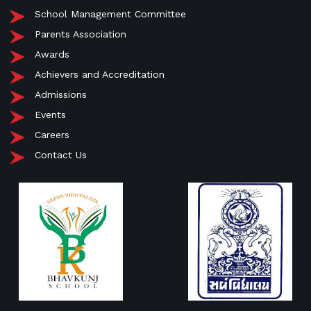
School Management Committee
Parents Association
Awards
Achievers and Accreditation
Admissions
Events
Careers
Contact Us