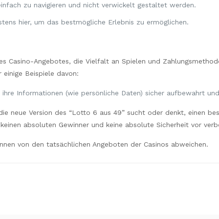
infach zu navigieren und nicht verwickelt gestaltet werden.
gstens hier, um das bestmögliche Erlebnis zu ermöglichen.
 des Casino-Angebotes, die Vielfalt an Spielen und Zahlungsmetho
 einige Beispiele davon:
s ihre Informationen (wie persönliche Daten) sicher aufbewahrt und
die neue Version des “Lotto 6 aus 49” sucht oder denkt, einen bes
 keinen absoluten Gewinner und keine absolute Sicherheit vor verb
önnen von den tatsächlichen Angeboten der Casinos abweichen.