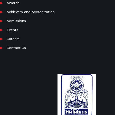
Awards
Achievers and Accreditation
Admissions
Events
Careers
Contact Us