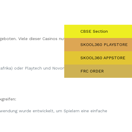
CBSE Section
geboten. Viele dieser Casinos nutzen dieselben
SKOOL360 PLAYSTORE
SKOOL360 APPSTORE
afrika) oder Playtech und Novomatic. Diese sind für
FRC ORDER
greifen:
Anwendung wurde entwickelt, um Spielern eine einfache