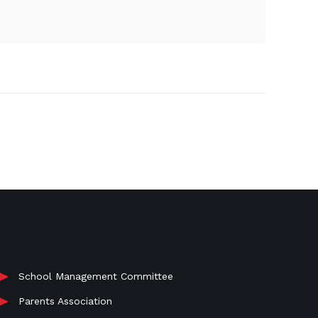
School Management Committee
Parents Association