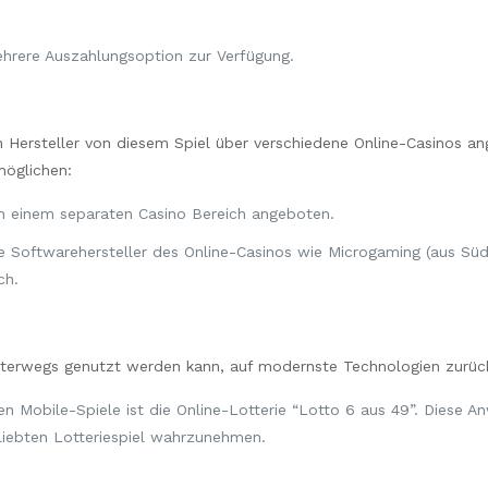
hrere Auszahlungsoption zur Verfügung.
n Hersteller von diesem Spiel über verschiedene Online-Casinos an
möglichen:
 in einem separaten Casino Bereich angeboten.
e Softwarehersteller des Online-Casinos wie Microgaming (aus Süd
ch.
nterwegs genutzt werden kann, auf modernste Technologien zurück
ten Mobile-Spiele ist die Online-Lotterie “Lotto 6 aus 49”. Diese 
eliebten Lotteriespiel wahrzunehmen.