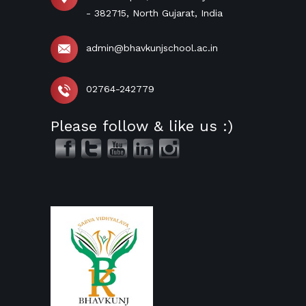
- 382715, North Gujarat, India
admin@bhavkunjschool.ac.in
02764-242779
Please follow & like us :)