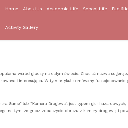
Home
AboutUs
Academic Life
School Life
Faciliti
Activity Gallery
popularna wśród graczy na całym świecie. Chociaż nazwa sugeruje
likowana i interesująca. W tym artykule omówimy funkcjonowanie g
amera Game” lub “Kamera Drogowa”, jest typem gier hazardowych, 
ega na tym, że gracz zobaczycie obrazu z kamery drogowej i pow