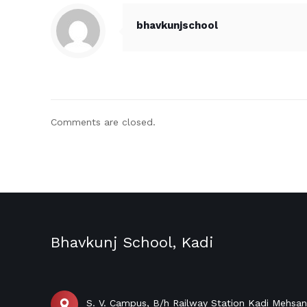
bhavkunjschool
Comments are closed.
Bhavkunj School, Kadi
S. V. Campus, B/h Railway Station Kadi Mehsa