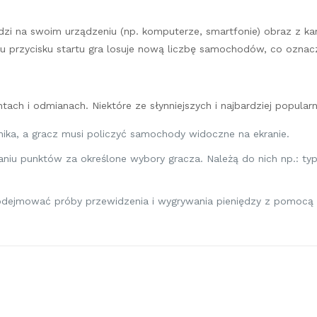
idzi na swoim urządzeniu (np. komputerze, smartfonie) obraz z k
ęciu przycisku startu gra losuje nową liczbę samochodów, co oznac
ach i odmianach. Niektóre ze słynniejszych i najbardziej popularn
wnika, a gracz musi policzyć samochody widoczne na ekranie.
czaniu punktów za określone wybory gracza. Należą do nich np.: 
odejmować próby przewidzenia i wygrywania pieniędzy z pomocą