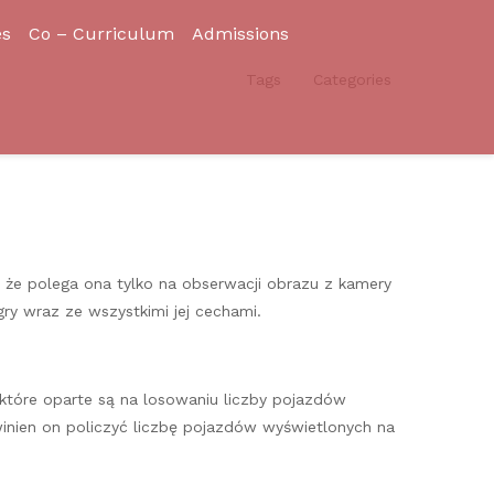
es
Co – Curriculum
Admissions
Tags
Categories
, że polega ona tylko na obserwacji obrazu z kamery
ry wraz ze wszystkimi jej cechami.
które oparte są na losowaniu liczby pojazdów
inien on policzyć liczbę pojazdów wyświetlonych na