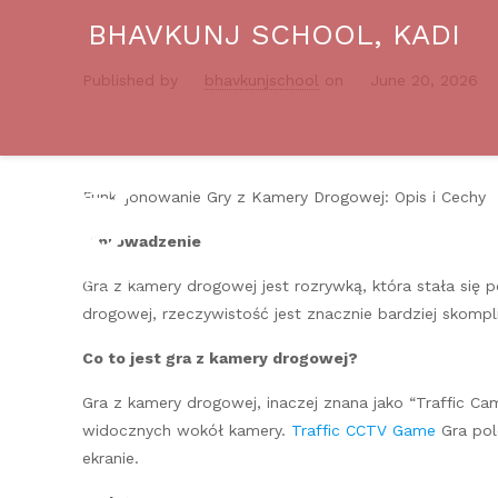
BHAVKUNJ SCHOOL, KADI
Published by
bhavkunjschool
on
June 20, 2026
Funkcjonowanie Gry z Kamery Drogowej: Opis i Cechy
Wprowadzenie
Gra z kamery drogowej jest rozrywką, która stała się 
drogowej, rzeczywistość jest znacznie bardziej skomp
Co to jest gra z kamery drogowej?
Gra z kamery drogowej, inaczej znana jako “Traffic C
widocznych wokół kamery.
Traffic CCTV Game
Gra pol
ekranie.