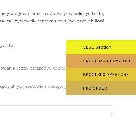
amery drogowej oraz ma obowiązek policzyć liczbę
za, że użytkownik ponownie musi policzyć ich ilość.
ych to:
CBSE Section
SKOOL360 PLAYSTORE
typowanie liczby pojazdów, koloru samochodu czy
SKOOL360 APPSTORE
 specjalnych zestawień dostępnych przed
FRC ORDER
0