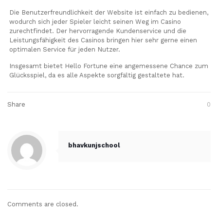
Die Benutzerfreundlichkeit der Website ist einfach zu bedienen,
wodurch sich jeder Spieler leicht seinen Weg im Casino
zurechtfindet. Der hervorragende Kundenservice und die
Leistungsfähigkeit des Casinos bringen hier sehr gerne einen
optimalen Service für jeden Nutzer.
Insgesamt bietet Hello Fortune eine angemessene Chance zum
Glücksspiel, da es alle Aspekte sorgfältig gestaltete hat.
Share
0
bhavkunjschool
Comments are closed.