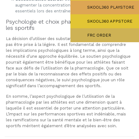
augmenter la concentration et la clarté mentale, éléments
SKOOL360 PLAYSTORE
essentiels lors des entraînements ou compétitions.
Psychologie et choix pharmacologiques chez
SKOOL360 APPSTORE
les sportifs
FRC ORDER
La décision d’utiliser des substances pharmacologiques ne doit
pas être prise à la légère. Il est fondamental de comprendre
les implications psychologiques à long terme, ainsi que la
nécessité d’une approche équilibrée. Le soutien psychologique
pourrait également être bénéfique pour les athlètes faisant
face aux défis de l’utilisation de la pharmacologie. Que ce soit
par le biais de la reconnaissance des effets positifs ou des
conséquences négatives, le suivi psychologique joue un rôle
significatif dans l’accompagnement des sportifs.
En somme, l’aspect psychologique de l’utilisation de la
pharmacologie par les athlètes est une dimension quant à
laquelle il est essentiel de porter une attention particulière.
L’impact sur les performances sportives est indéniable, mais
les ramifications sur la santé mentale et le bien-être des
sportifs méritent également d’être analysées avec soin.