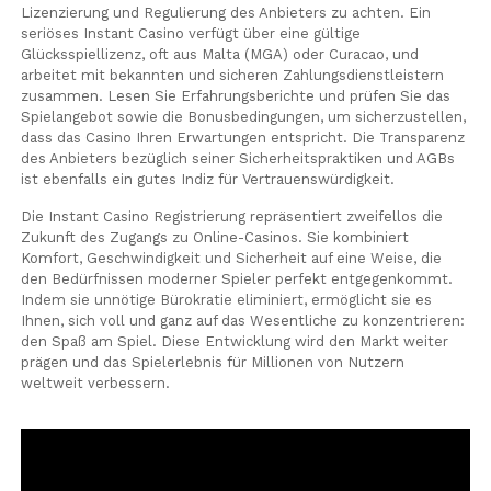
Lizenzierung und Regulierung des Anbieters zu achten. Ein
seriöses Instant Casino verfügt über eine gültige
Glücksspiellizenz, oft aus Malta (MGA) oder Curacao, und
arbeitet mit bekannten und sicheren Zahlungsdienstleistern
zusammen. Lesen Sie Erfahrungsberichte und prüfen Sie das
Spielangebot sowie die Bonusbedingungen, um sicherzustellen,
dass das Casino Ihren Erwartungen entspricht. Die Transparenz
des Anbieters bezüglich seiner Sicherheitspraktiken und AGBs
ist ebenfalls ein gutes Indiz für Vertrauenswürdigkeit.
Die Instant Casino Registrierung repräsentiert zweifellos die
Zukunft des Zugangs zu Online-Casinos. Sie kombiniert
Komfort, Geschwindigkeit und Sicherheit auf eine Weise, die
den Bedürfnissen moderner Spieler perfekt entgegenkommt.
Indem sie unnötige Bürokratie eliminiert, ermöglicht sie es
Ihnen, sich voll und ganz auf das Wesentliche zu konzentrieren:
den Spaß am Spiel. Diese Entwicklung wird den Markt weiter
prägen und das Spielerlebnis für Millionen von Nutzern
weltweit verbessern.