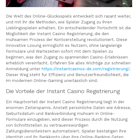
Die Welt des Online-Glücksspiels entwickelt sich rasant weiter,
und mit ihr die Methoden, wie Spieler Zugang zu ihren
Lieblingsspielen erhalten. Ein entscheidender Fortschritt ist die
Möglichkeit der Instant Casino Registrierung, die den
mühsamen Prozess der Kontoerstellung revolutioniert. Diese
innovative Lösung ermöglicht es Nutzern, ohne langwierige
Formulare und Wartezeiten sofort mit dem Spielen zu
beginnen, was den Zugang zu spannenden Casino-Erlebnissen
erheblich vereinfacht. Erfahren Sie alles Wichtige zur schnellen
Anmeldung unter
https://instantcasinos-de.com/registrierung/
.
Dieser Weg steht für Effizienz und Benutzerfreundlichkeit, die
im modernen Online-Gaming unerlässlich sind.
Die Vorteile der Instant Casino Registrierung
Ein Hauptvorteil der Instant Casino Registrierung liegt in der
enormen Zeitersparnis. Anstatt persönliche Daten wie Adresse,
Geburtsdatum und Bankverbindung mühsam in Online-
Formulare einzugeben, wird dieser Prozess durch die Nutzung
von Schnittstellen zu vertrauenswürdigen
Zahlungsdienstleistern automatisiert. Spieler bestätigen ihre
Identität und ihr Bankkonto über ihre Online-Banking-Daten,