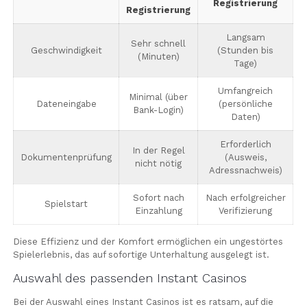
Registrierung
Registrierung
Langsam
Sehr schnell
Geschwindigkeit
(Stunden bis
(Minuten)
Tage)
Umfangreich
Minimal (über
Dateneingabe
(persönliche
Bank-Login)
Daten)
Erforderlich
In der Regel
Dokumentenprüfung
(Ausweis,
nicht nötig
Adressnachweis)
Sofort nach
Nach erfolgreicher
Spielstart
Einzahlung
Verifizierung
Diese Effizienz und der Komfort ermöglichen ein ungestörtes
Spielerlebnis, das auf sofortige Unterhaltung ausgelegt ist.
Auswahl des passenden Instant Casinos
Bei der Auswahl eines Instant Casinos ist es ratsam, auf die