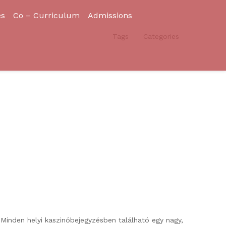
es
Co – Curriculum
Admissions
Tags
Categories
 Minden helyi kaszinóbejegyzésben található egy nagy,