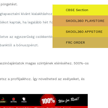
 pörgetést.
CBSE Section
tapasztalni kívánt kialakításhoz.
SKOOL360 PLAYSTORE
lékot kaptak, ha legalább hét fogadásra eltalálták a
SKOOL360 APPSTORE
lletve az egyszerűség csökkentése helyett.
FRC ORDER
 banktól a bónuszpénzt.
kaszinóajánlatok magas szintjének eléréséhez. 500%-os
sz a profiljaikhoz. Így növelheted az esélyeiket, és