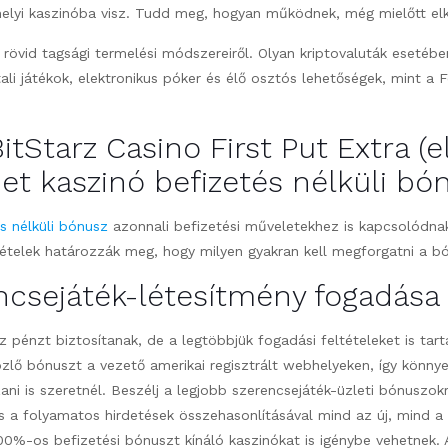
elyi kaszinóba visz. Tudd meg, hogyan működnek, még mielőtt elk
s rövid tagsági termelési módszereiről.
Olyan kriptovaluták esetében
ali játékok, elektronikus póker és élő osztós lehetőségek, mint a 
BitStarz Casino First Put Extra (
et kaszinó befizetés nélküli bó
s nélküli bónusz
azonnali befizetési műveletekhez is kapcsolódnak.
ételek határozzák meg, hogy milyen gyakran kell megforgatni a bón
encsejáték-létesítmény fogadása
z pénzt biztosítanak, de a legtöbbjük fogadási feltételeket is tar
özlő bónuszt a vezető amerikai regisztrált webhelyeken, így könny
ni is szeretnél. Beszélj a legjobb szerencsejáték-üzleti bónuszok
 a folyamatos hirdetések összehasonlításával mind az új, mind a 
00%-os befizetési bónuszt kínáló kaszinókat is igénybe vehetnek. 