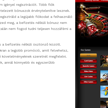
m igényel regisztrációt. Több fiók
ételezett bónuszok érvénytelenítve lesznek.
regisztráld a legújabb fiókodat a felhasználó
eszed meg, a befizetés nélküli bónusz nem
ltalán nem fogod tudni teljesen hozzáférni a
 a befizetés nélküli ösztönző között.
kran a legjobb promóció, amit felvehetsz,
követelményeknek szeretnél megfelelni.
ek, annál könnyebb és egyszerűbb