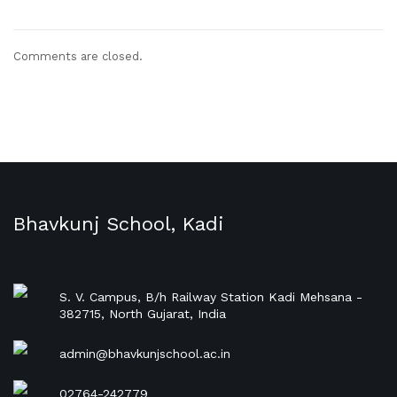
Comments are closed.
Bhavkunj School, Kadi
S. V. Campus, B/h Railway Station Kadi Mehsana -
382715, North Gujarat, India
admin@bhavkunjschool.ac.in
02764-242779