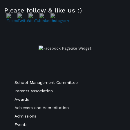
Please follow & like us :)
School Management Committee
Parents Association
Awards
Achievers and Accreditation
Admissions
Events