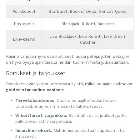
Kolikkopelit
Starburst, Book of Dead, Gonzo’s Quest
Pöytäpelit
Blackjack, Ruletti, Baccarat
Live Blackjack, Live Ruletti, Live Dream
Live-kasino
Catcher
Kasino tarjoaa myös säännöllisesti uusia pelejä, joten pelaajien
on hyvä pysyä ajan tasalla heidän tuoreimmista julkaisuistaan.
Bonukset ja tarjoukset
Bonukset ovat yksi suurimmista syistä, miksi pelaajat valitsevat
golden star online casino
n:
Tervetuliaisbonus:
Uusille pelaajille houkutteleva
talletusbonus ensimmäisestä talletuksesta.
Viikoittaiset tarjouksia:
Säännölliset tarjoukset, jotka
palkitsevat aktiivisia pelaajia.
Ilmaiskierrokset:
Mahdollisuus voittaa lisäpelaamista
ilmaiseksi.