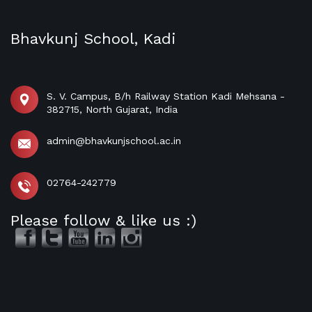
Bhavkunj School, Kadi
S. V. Campus, B/h Railway Station Kadi Mehsana -
382715, North Gujarat, India
admin@bhavkunjschool.ac.in
02764-242779
Please follow & like us :)