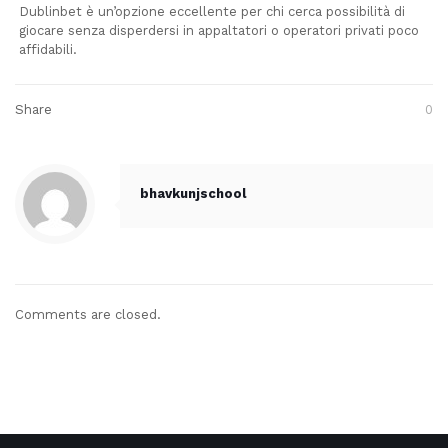
Dublinbet è un’opzione eccellente per chi cerca possibilità di
giocare senza disperdersi in appaltatori o operatori privati poco
affidabili.
Share
0
bhavkunjschool
Comments are closed.