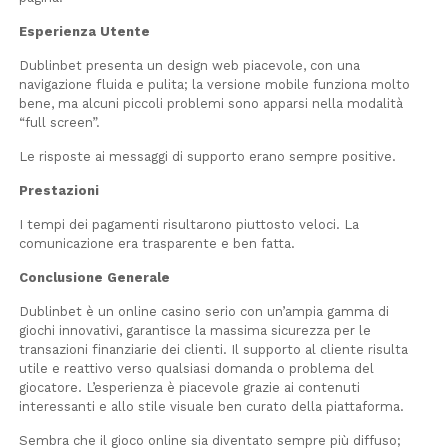
Esperienza Utente
Dublinbet presenta un design web piacevole, con una
navigazione fluida e pulita; la versione mobile funziona molto
bene, ma alcuni piccoli problemi sono apparsi nella modalità
“full screen”.
Le risposte ai messaggi di supporto erano sempre positive.
Prestazioni
I tempi dei pagamenti risultarono piuttosto veloci. La
comunicazione era trasparente e ben fatta.
Conclusione Generale
Dublinbet è un online casino serio con un’ampia gamma di
giochi innovativi, garantisce la massima sicurezza per le
transazioni finanziarie dei clienti. Il supporto al cliente risulta
utile e reattivo verso qualsiasi domanda o problema del
giocatore. L’esperienza è piacevole grazie ai contenuti
interessanti e allo stile visuale ben curato della piattaforma.
Sembra che il gioco online sia diventato sempre più diffuso;