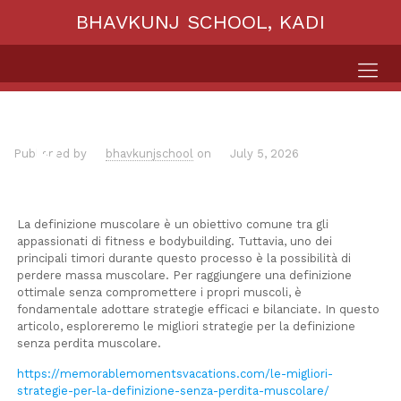
BHAVKUNJ SCHOOL, KADI
Published by
bhavkunjschool
on
July 5, 2026
La definizione muscolare è un obiettivo comune tra gli
appassionati di fitness e bodybuilding. Tuttavia, uno dei
principali timori durante questo processo è la possibilità di
perdere massa muscolare. Per raggiungere una definizione
ottimale senza compromettere i propri muscoli, è
fondamentale adottare strategie efficaci e bilanciate. In questo
articolo, esploreremo le migliori strategie per la definizione
senza perdita muscolare.
https://memorablemomentsvacations.com/le-migliori-
strategie-per-la-definizione-senza-perdita-muscolare/