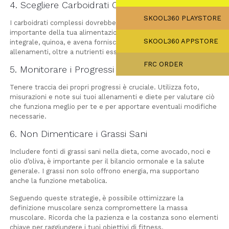
4. Scegliere Carboidrati Complessi
SKOOL360 PLAYSTORE
I carboidrati complessi dovrebbero costituire una parte
importante della tua alimentazione. Opzioni come riso
SKOOL360 APPSTORE
integrale, quinoa, e avena forniscono energia sostenuta per gli
allenamenti, oltre a nutrienti essenziali.
FRC ORDER
5. Monitorare i Progressi
Tenere traccia dei propri progressi è cruciale. Utilizza foto,
misurazioni e note sui tuoi allenamenti e diete per valutare ciò
che funziona meglio per te e per apportare eventuali modifiche
necessarie.
6. Non Dimenticare i Grassi Sani
Includere fonti di grassi sani nella dieta, come avocado, noci e
olio d’oliva, è importante per il bilancio ormonale e la salute
generale. I grassi non solo offrono energia, ma supportano
anche la funzione metabolica.
Seguendo queste strategie, è possibile ottimizzare la
definizione muscolare senza compromettere la massa
muscolare. Ricorda che la pazienza e la costanza sono elementi
chiave per raggiungere i tuoi obiettivi di fitness.