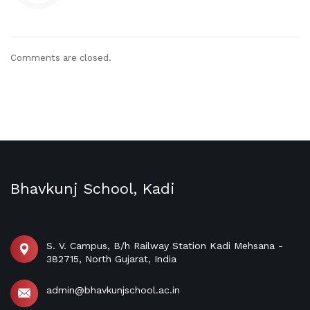
Comments are closed.
Bhavkunj School, Kadi
S. V. Campus, B/h Railway Station Kadi Mehsana -
382715, North Gujarat, India
admin@bhavkunjschool.ac.in