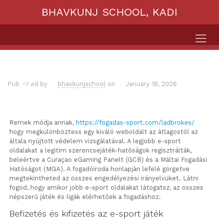
BHAVKUNJ SCHOOL, KADI
Published by
bhavkunjschool
on
January 18, 2026
Remek módja annak,
https://fogadas-sport.com/ladbrokes/
hogy megkülönböztess egy kiváló weboldalt az átlagostól az
általa nyújtott védelem vizsgálatával. A legjobb e-sport
oldalakat a legitim szerencsejáték-hatóságok regisztrálták,
beleértve a Curaçao eGaming Panelt (GCB) és a Máltai Fogadási
Hatóságot (MGA). A fogadóiroda honlapján lefelé görgetve
megtekintheted az összes engedélyezési irányelvüket.
Látni
fogod, hogy amikor jobb e-sport oldalakat látogatsz, az összes
népszerű játék és ligák elérhetőek a fogadáshoz.
Befizetés és kifizetés az e-sport játék