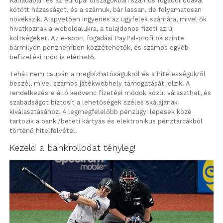
Kanadában és az európai országokban számos fogadóirodával
kötött házasságot, és a számuk, bár lassan, de folyamatosan
növekszik. Alapvetően ingyenes az ügyfelek számára, mivel ők
hivatkoznak a weboldalukra, a tulajdonos fizeti az új
költségeket. Az e-sport fogadási PayPal-profilok szinte
bármilyen pénznemben közzétehetők, és számos egyéb
befizetési mód is elérhető.
Tehát nem csupán a megbízhatóságukról és a hitelességükről
beszél, mivel számos játékwebhely támogatását jelzik. A
rendelkezésre álló kedvenc fizetési módok közül választhat, és
szabadságot biztosít a lehetőségek széles skálájának
kiválasztásához. A legmegfelelőbb pénzügyi lépések közé
tartozik a banki/betéti kártyás és elektronikus pénztárcákból
történő hitelfelvétel.
Kezeld a bankrollodat tényleg!