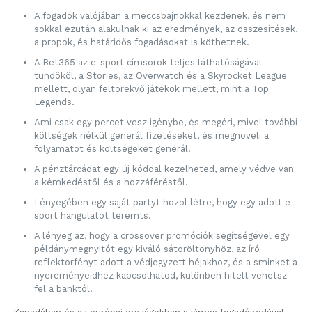
A fogadók valójában a meccsbajnokkal kezdenek, és nem
sokkal ezután alakulnak ki az eredmények, az összesítések,
a propok, és határidős fogadásokat is köthetnek.
A Bet365 az e-sport címsorok teljes láthatóságával
tündököl, a Stories, az Overwatch és a Skyrocket League
mellett, olyan feltörekvő játékok mellett, mint a Top
Legends.
Ami csak egy percet vesz igénybe, és megéri, mivel további
költségek nélkül generál fizetéseket, és megnöveli a
folyamatot és költségeket generál.
A pénztárcádat egy új kóddal kezelheted, amely védve van
a kémkedéstől és a hozzáféréstől.
Lényegében egy saját partyt hozol létre, hogy egy adott e-
sport hangulatot teremts.
A lényeg az, hogy a crossover promóciók segítségével egy
példánymegnyitót egy kiváló sátoröltönyhöz, az író
reflektorfényt adott a védjegyzett héjakhoz, és a sminket a
nyereményeidhez kapcsolhatod, különben hitelt vehetsz
fel a banktól.