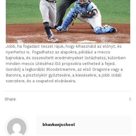
Jobb, ha fogadást teszel rájuk, hogy kihasználd az előnyt, és
nyerhetsz is. Fogadhatsz az alapokra, például a meccs
bajnokára, és összesített eredményeket listázhatsz, különben
minden meccs ütéséhez illő propsokra vetheted a fejed.
Gondolj a legkorábbi Bloodstreamre, az első Dragonra vagy a
Baronra, a pisztolykör győztesére, a kiesésekre, a jobb oldali
szerzésre, és a csapatod elvárásaira.
Share
0
bhavkunjschool