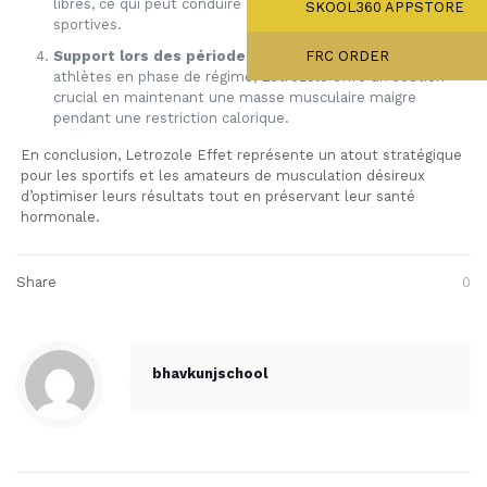
libres, ce qui peut conduire à de meilleures performances
SKOOL360 APPSTORE
sportives.
Support lors des périodes de découpe :
Pour les
FRC ORDER
athlètes en phase de régime, Letrozole offre un soutien
crucial en maintenant une masse musculaire maigre
pendant une restriction calorique.
En conclusion, Letrozole Effet représente un atout stratégique
pour les sportifs et les amateurs de musculation désireux
d’optimiser leurs résultats tout en préservant leur santé
hormonale.
Share
0
bhavkunjschool