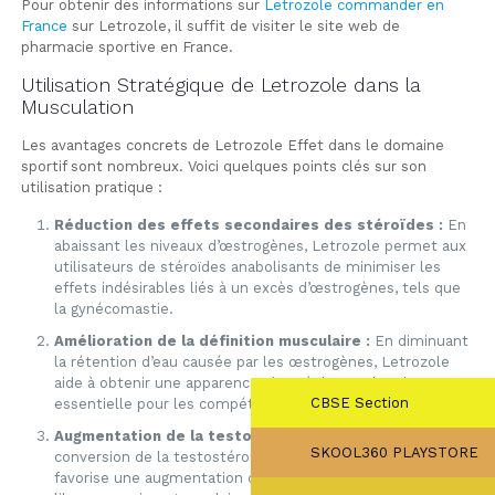
Pour obtenir des informations sur
Letrozole commander en
France
sur Letrozole, il suffit de visiter le site web de
pharmacie sportive en France.
Utilisation Stratégique de Letrozole dans la
Musculation
Les avantages concrets de Letrozole Effet dans le domaine
sportif sont nombreux. Voici quelques points clés sur son
utilisation pratique :
Réduction des effets secondaires des stéroïdes :
En
abaissant les niveaux d’œstrogènes, Letrozole permet aux
utilisateurs de stéroïdes anabolisants de minimiser les
effets indésirables liés à un excès d’œstrogènes, tels que
la gynécomastie.
Amélioration de la définition musculaire :
En diminuant
la rétention d’eau causée par les œstrogènes, Letrozole
aide à obtenir une apparence plus sèche et plus dure,
CBSE Section
essentielle pour les compétitions de bodybuilding.
Augmentation de la testostérone libre :
En inhibant la
SKOOL360 PLAYSTORE
conversion de la testostérone en œstrogènes, ce produit
favorise une augmentation des niveaux de testostérone