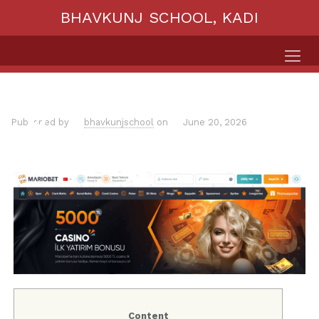
BHAVKUNJ SCHOOL, KADI
Published by
bhavkunjschool
on
June 20, 2026
Content