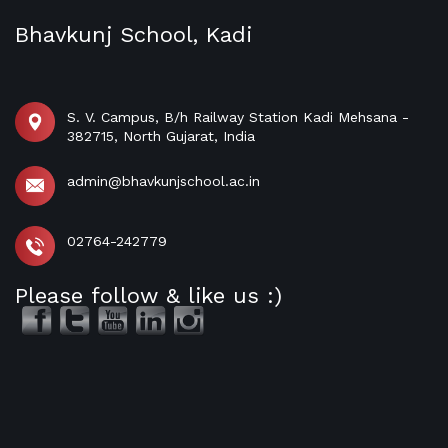
Bhavkunj School, Kadi
S. V. Campus, B/h Railway Station Kadi Mehsana -
382715, North Gujarat, India
admin@bhavkunjschool.ac.in
02764-242779
Please follow & like us :)