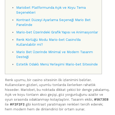
Mariobet Platformunda Açık ve Koyu Tema
Seçenekleri
Kontrast Düzeyi Ayarlama Seçeneği Mario Bet
Panelinde
Mario-bet Üzerindeki Grafik Yapısı ve Animasyonlar
Renk Körlüğü Modu Mario-bet Casino’da
Kullanılabilir mi?
Mario Bet Üzerinde Minimal ve Modern Tasarım
Desteği
Estetik Odaklı Menü Yerleşimi Mario-bet Sitesinde
Renk uyumu, bir casino sitesinin ilk izlenimini belirler.
Kullanıcıların gözleri, uyumlu tonlarda ilerlerken rahatlık
hisseder. Mariobet, bu noktada dikkat çekici bir denge yakalamış.
Açık ve koyu tonların akıcı geçişi, göz yorgunluğunu azaltır ve
oyun sırasında odaklanmayı kolaylaştırır. Tasarım ekibi,
#1A73E8
ile
#F2F2F2
gibi kontrast yaratmayan renkleri tercih ederek;
hem modern hem de dinlendirici bir ortam sunar.