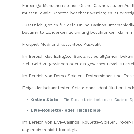
Für einige Menschen stehen Online-Casinos als ein Ausf
müssen lokale Gesetze beachtet werden; es ist wichtig
Zusätzlich gibt es für viele Online Casinos unterschie
bestimmte Länderkennzeichnung beschränken, da in man
Freispiel-Modi und kostenlose Auswahl
Im Bereich des Echtgeld-Spiels ist es allgemein bekann
Ziel, Geld zu gewinnen oder ein gewisses Level zu err
Im Bereich von Demo-Spielen, Testversionen und Freispie
Einige der bekanntesten Spiele ohne Identifikation finde
Online Slots
– Ein Slot ist ein beliebtes Casino-S
Live-Roulette- oder Tischspiele
Im Bereich von Live-Casinos, Roulette-Spielen, Poker-T
allgemeinen nicht benötigt.