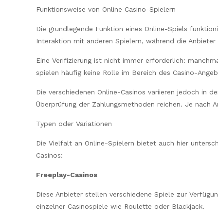
Funktionsweise von Online Casino-Spielern
Die grundlegende Funktion eines Online-Spiels funktionie
Interaktion mit anderen Spielern, während die Anbieter
Eine Verifizierung ist nicht immer erforderlich: manchm
spielen häufig keine Rolle im Bereich des Casino-Ange
Die verschiedenen Online-Casinos variieren jedoch in de
Überprüfung der Zahlungsmethoden reichen. Je nach An
Typen oder Variationen
Die Vielfalt an Online-Spielern bietet auch hier unters
Casinos:
Freeplay-Casinos
Diese Anbieter stellen verschiedene Spiele zur Verfügu
einzelner Casinospiele wie Roulette oder Blackjack.