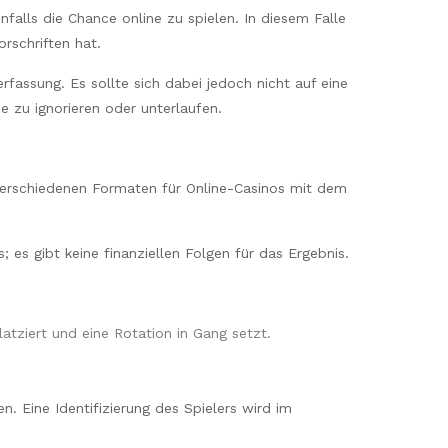
falls die Chance online zu spielen. In diesem Falle
rschriften hat.
rfassung. Es sollte sich dabei jedoch nicht auf eine
 zu ignorieren oder unterlaufen.
n verschiedenen Formaten für Online-Casinos mit dem
 es gibt keine finanziellen Folgen für das Ergebnis.
latziert und eine Rotation in Gang setzt.
. Eine Identifizierung des Spielers wird im