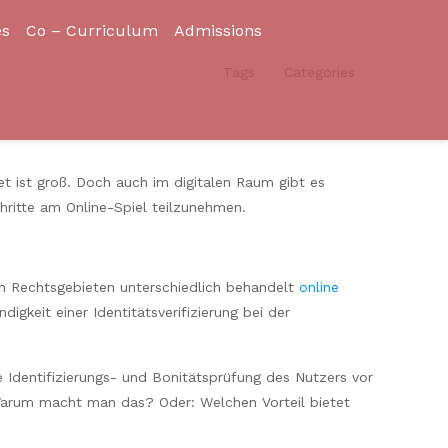
es
Co – Curriculum
Admissions
Tags
Categories
net ist groß. Doch auch im digitalen Raum gibt es
chritte am Online-Spiel teilzunehmen.
en Rechtsgebieten unterschiedlich behandelt
online
gkeit einer Identitätsverifizierung bei der
e Identifizierungs- und Bonitätsprüfung des Nutzers vor
 Warum macht man das? Oder: Welchen Vorteil bietet