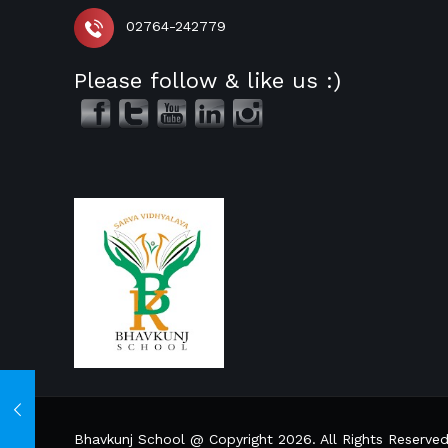
02764-242779
Please follow & like us :)
Bhavkunj School @ Copyright 2026. All Rights Reserve