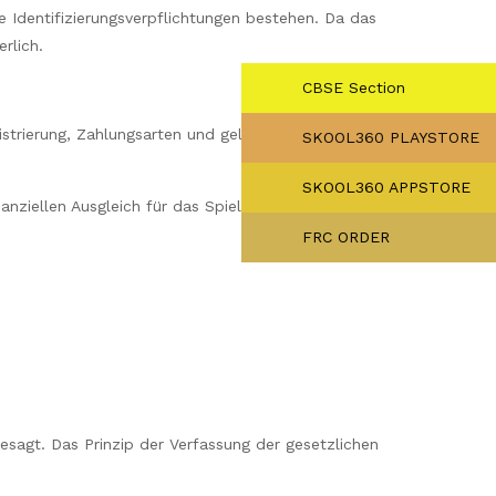
ne Identifizierungsverpflichtungen bestehen. Da das
rlich.
CBSE Section
istrierung, Zahlungsarten und gelegentlich auch nach
SKOOL360 PLAYSTORE
SKOOL360 APPSTORE
anziellen Ausgleich für das Spielergebnis bieten. Es
FRC ORDER
esagt. Das Prinzip der Verfassung der gesetzlichen