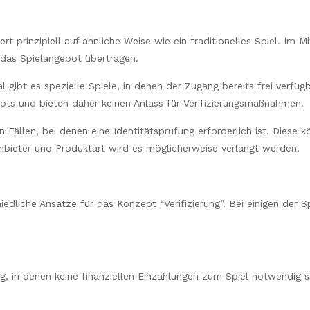
rt prinzipiell auf ähnliche Weise wie ein traditionelles Spiel. Im 
 das Spielangebot übertragen.
al gibt es spezielle Spiele, in denen der Zugang bereits frei verfü
bots und bieten daher keinen Anlass für Verifizierungsmaßnahmen.
n Fällen, bei denen eine Identitätsprüfung erforderlich ist. Diese k
bieter und Produktart wird es möglicherweise verlangt werden.
chiedliche Ansätze für das Konzept “Verifizierung”. Bei einigen der
ng, in denen keine finanziellen Einzahlungen zum Spiel notwendig s