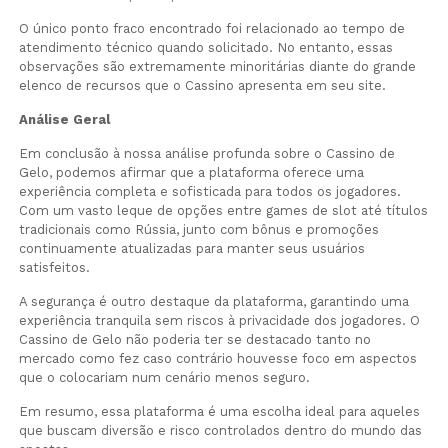
O único ponto fraco encontrado foi relacionado ao tempo de
atendimento técnico quando solicitado. No entanto, essas
observações são extremamente minoritárias diante do grande
elenco de recursos que o Cassino apresenta em seu site.
Análise Geral
Em conclusão à nossa análise profunda sobre o Cassino de
Gelo, podemos afirmar que a plataforma oferece uma
experiência completa e sofisticada para todos os jogadores.
Com um vasto leque de opções entre games de slot até títulos
tradicionais como Rússia, junto com bônus e promoções
continuamente atualizadas para manter seus usuários
satisfeitos.
A segurança é outro destaque da plataforma, garantindo uma
experiência tranquila sem riscos à privacidade dos jogadores. O
Cassino de Gelo não poderia ter se destacado tanto no
mercado como fez caso contrário houvesse foco em aspectos
que o colocariam num cenário menos seguro.
Em resumo, essa plataforma é uma escolha ideal para aqueles
que buscam diversão e risco controlados dentro do mundo das