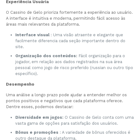
Experiência Usuária
O Cassino de Gelo prioriza fortemente a experiência ao usuário.
A interface é intuitiva e moderna, permitindo fácil acesso às
áreas mais relevantes da plataforma.
Interface visual
: Uma visão atraente e elegante que
facilmente diferencia cada seção importante dentro do
site.
Organização dos conteúdos:
Fácil organização para o
jogador, em relação aos dados registrados na sua área
pessoal como jogo de risco preferido (russian ou outro tipo
específico).
Desempenho
Uma análise a longo prazo pode ajudar a entender melhor os
pontos positivos e negativos que cada plataforma oferece.
Dentre esses, podemos destacar:
Diversidade em jogos:
O Cassino de Gelo conta com uma
vasta gama de opções para satisfação dos usuários.
Bônus e promoções
: A variedade de bônus oferecidos é
outro destaque da plataforma.