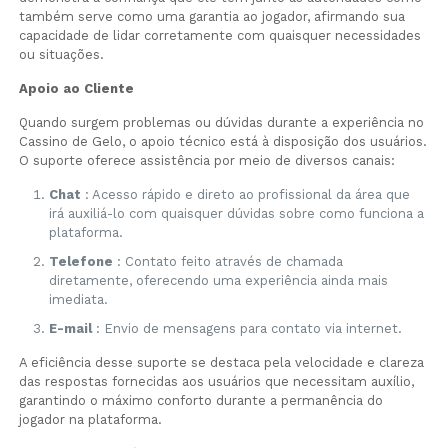
também serve como uma garantia ao jogador, afirmando sua
capacidade de lidar corretamente com quaisquer necessidades
ou situações.
Apoio ao Cliente
Quando surgem problemas ou dúvidas durante a experiência no
Cassino de Gelo, o apoio técnico está à disposição dos usuários.
O suporte oferece assistência por meio de diversos canais:
Chat
: Acesso rápido e direto ao profissional da área que
irá auxiliá-lo com quaisquer dúvidas sobre como funciona a
plataforma.
Telefone
: Contato feito através de chamada
diretamente, oferecendo uma experiência ainda mais
imediata.
E-mail
: Envio de mensagens para contato via internet.
A eficiência desse suporte se destaca pela velocidade e clareza
das respostas fornecidas aos usuários que necessitam auxílio,
garantindo o máximo conforto durante a permanência do
jogador na plataforma.