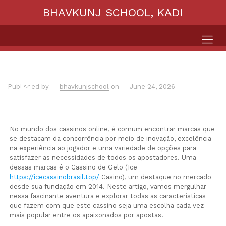
BHAVKUNJ SCHOOL, KADI
Published by
bhavkunjschool
on
June 24, 2026
No mundo dos cassinos online, é comum encontrar marcas que
se destacam da concorrência por meio de inovação, excelência
na experiência ao jogador e uma variedade de opções para
satisfazer as necessidades de todos os apostadores. Uma
dessas marcas é o Cassino de Gelo (Ice
https://icecassinobrasil.top/
Casino), um destaque no mercado
desde sua fundação em 2014. Neste artigo, vamos mergulhar
nessa fascinante aventura e explorar todas as características
que fazem com que este cassino seja uma escolha cada vez
mais popular entre os apaixonados por apostas.