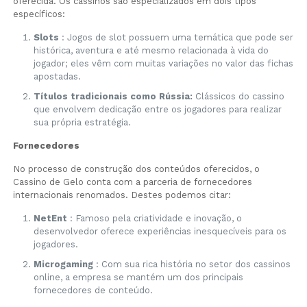
oferecida. Os cassinos são especializados em dois tipos
específicos:
Slots
: Jogos de slot possuem uma temática que pode ser
histórica, aventura e até mesmo relacionada à vida do
jogador; eles vêm com muitas variações no valor das fichas
apostadas.
Títulos tradicionais como Rússia:
Clássicos do cassino
que envolvem dedicação entre os jogadores para realizar
sua própria estratégia.
Fornecedores
No processo de construção dos conteúdos oferecidos, o
Cassino de Gelo conta com a parceria de fornecedores
internacionais renomados. Destes podemos citar:
NetEnt
: Famoso pela criatividade e inovação, o
desenvolvedor oferece experiências inesquecíveis para os
jogadores.
Microgaming
: Com sua rica história no setor dos cassinos
online, a empresa se mantém um dos principais
fornecedores de conteúdo.