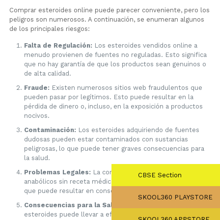
Comprar esteroides online puede parecer conveniente, pero los
peligros son numerosos. A continuación, se enumeran algunos
de los principales riesgos:
Falta de Regulación:
Los esteroides vendidos online a
menudo provienen de fuentes no reguladas. Esto significa
que no hay garantía de que los productos sean genuinos o
de alta calidad.
Fraude:
Existen numerosos sitios web fraudulentos que
pueden pasar por legítimos. Esto puede resultar en la
pérdida de dinero o, incluso, en la exposición a productos
nocivos.
Contaminación:
Los esteroides adquiriendo de fuentes
dudosas pueden estar contaminados con sustancias
peligrosas, lo que puede tener graves consecuencias para
la salud.
Problemas Legales:
La compra y posesión de esteroides
CBSE Section
anabólicos sin receta médica es ilegal en muchos países, lo
que puede resultar en consecuencias legales severas.
SKOOL360 PLAYSTORE
Consecuencias para la Salud:
El uso inadecuado de
esteroides puede llevar a efectos secundarios adversos,
SKOOL360 APPSTORE