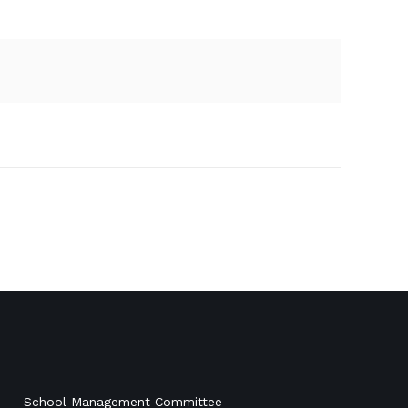
School Management Committee