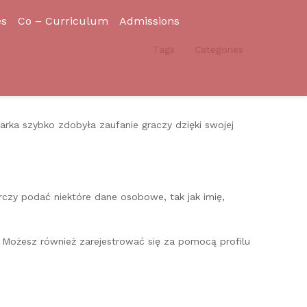
es
Co – Curriculum
Admissions
Tags
Categories
arka szybko zdobyła zaufanie graczy dzięki swojej
arczy podać niektóre dane osobowe, tak jak imię,
. Możesz również zarejestrować się za pomocą profilu