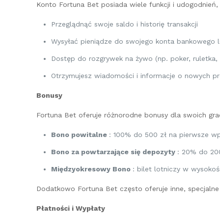
Konto Fortuna Bet posiada wiele funkcji i udogodnień
Przeglądnąć swoje saldo i historię transakcji
Wysyłać pieniądze do swojego konta bankowego l
Dostęp do rozgrywek na żywo (np. poker, ruletka, 
Otrzymujesz wiadomości i informacje o nowych p
Bonusy
Fortuna Bet oferuje różnorodne bonusy dla swoich gra
Bono powitalne
: 100% do 500 zł na pierwsze wp
Bono za powtarzające się depozyty
: 20% do 200
Międzyokresowy Bono
: bilet lotniczy w wysok
Dodatkowo Fortuna Bet często oferuje inne, specjalne
Płatności i Wypłaty