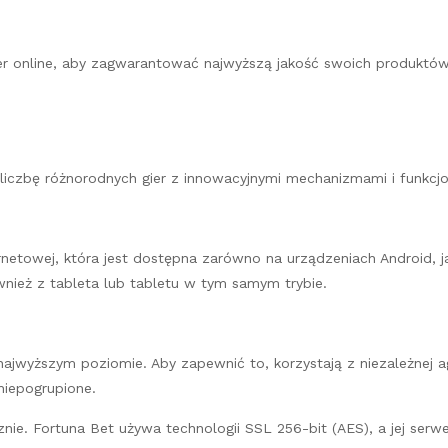
ier online, aby zagwarantować najwyższą jakość swoich produktów
 liczbę różnorodnych gier z innowacyjnymi mechanizmami i funkcjo
netowej, która jest dostępna zarówno na urządzeniach Android, jak 
ież z tableta lub tabletu w tym samym trybie.
wyższym poziomie. Aby zapewnić to, korzystają z niezależnej age
niepogrupione.
. Fortuna Bet używa technologii SSL 256-bit (AES), a jej serwer