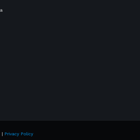
na
d |
Privacy Policy