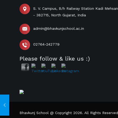
S. V. Campus, B/h Railway Station Kadi Mehsa
- 382715, North Gujarat, India
admin@bhavkunjschool.ac.in
02764-242779
Please follow & like us :)
Bhavkunj School @ Copyright 2026. All Rights Reserve