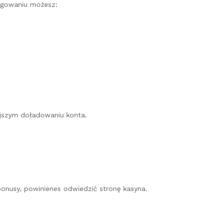
logowaniu możesz:
ejszym doładowaniu konta.
bonusy, powinienes odwiedzić stronę kasyna.