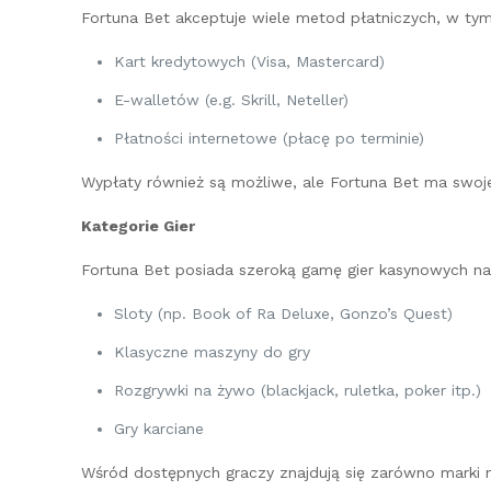
Fortuna Bet akceptuje wiele metod płatniczych, w tym
Kart kredytowych (Visa, Mastercard)
E-walletów (e.g. Skrill, Neteller)
Płatności internetowe (płacę po terminie)
Wypłaty również są możliwe, ale Fortuna Bet ma swoje
Kategorie Gier
Fortuna Bet posiada szeroką gamę gier kasynowych na 
Sloty (np. Book of Ra Deluxe, Gonzo’s Quest)
Klasyczne maszyny do gry
Rozgrywki na żywo (blackjack, ruletka, poker itp.)
Gry karciane
Wśród dostępnych graczy znajdują się zarówno marki 