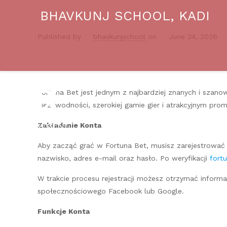
BHAVKUNJ SCHOOL, KADI
Published by
bhavkunjschool
on
June 24, 2026
Fortuna Bet jest jednym z najbardziej znanych i szano
niezawodności, szerokiej gamie gier i atrakcyjnym pro
Zakładanie Konta
Aby zacząć grać w Fortuna Bet, musisz zarejestrować si
nazwisko, adres e-mail oraz hasło. Po weryfikacji
fort
W trakcie procesu rejestracji możesz otrzymać inform
społecznościowego Facebook lub Google.
Funkcje Konta