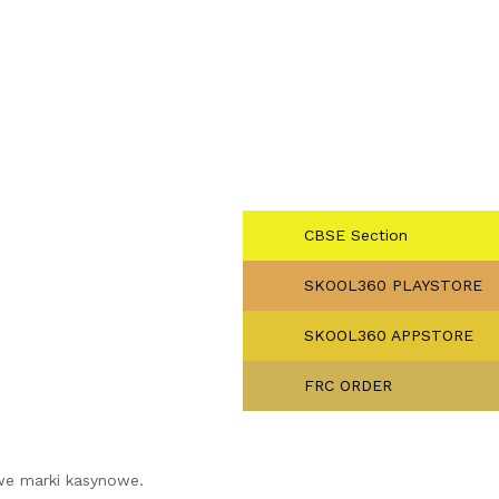
CBSE Section
SKOOL360 PLAYSTORE
SKOOL360 APPSTORE
FRC ORDER
we marki kasynowe.