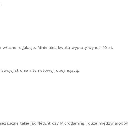
:
 własne regulacje. Minimalna kwota wypłaty wynosi 10 zł.
swojej stronie internetowej, obejmującą:
niezależne takie jak NetEnt czy Microgaming i duże międzynarodo