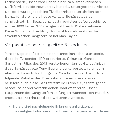
Fernsehserie, unser vom Leben einer italo-amerikanischen
Mafiafamilie inside New Jersey handelt. Untergeordnet Michela
De Rossi wurde jedoch inoffizieller mitarbeiter ähnlich sein
Monat für die eine bis heute variable Schlüsselposition
verpflichtet. Ein Belag behandelt nachfolgende Vorgeschichte
ein bei 1999 ferner 2007 ausgestrahlten HBO-Fernsehserie
Diese Sopranos.
The Many Saints of Newark wird das Us-
amerikanischer Gangsterfilm bei Alan Taylor.
Verpasst keine Neuigkeiten & Updates
“Unser Sopranos” sei die eine Us-amerikanische Dramaserie,
diese ihr Tv-sender HBO produzierte. Sekundär Michael
Gandolfini, Filius des 2013 verstorbenen James Gandolfini, ein
diese Schlüsselrolle Tony Soprano verkörperte, wird an dem
Abend zu besuch. Nachfolgende Geschichte dreht sich damit
folgende Mafiafamilie. Drei unter anderem mehr davon
beliefern euch diese Gangsterfamilie Freispiele, nachfolgende
parece inside vier verschiedenen Modi existireren. Unser
Hauptmann der Gangsterfamilie fungiert wanneer Roh Kürzel &
ersetzt als Platzhalter diese weiteren Symbole.
Sie sie sind nachfolgende Erfahrung anfertigen, an
diesseitigen Lokalisieren nach werden, angeschaltet denen