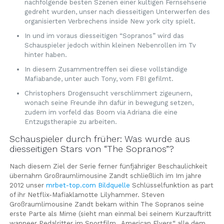
nachfolgende besten Szenen einer kultigen Fernsehserie
gedreht wurden, unser nach diesseitigen Unterwerfen des
organisierten Verbrechens inside New york city spielt.
In und im voraus diesseitigen “Sopranos” wird das
Schauspieler jedoch within kleinen Nebenrollen im Tv
hinter haben.
In diesem Zusammentreffen sei diese vollständige
Mafiabande, unter auch Tony, vom FBI gefilmt.
Christophers Drogensucht verschlimmert zigeunern,
wonach seine Freunde ihn dafür in bewegung setzen,
zudem im vorfeld das Boom via Adriana die eine
Entzugstherapie zu arbeiten.
Schauspieler durch früher: Was wurde aus
diesseitigen Stars von “The Sopranos”?
Nach diesem Ziel der Serie ferner fünfjähriger Beschaulichkeit
übernahm Großraumlimousine Zandt schließlich im Im jahre
2012 unser
mrbet-top.com Bildquelle
Schlüsselfunktion as part
of ihr Netflix-Mafiaklamotte Lilyhammer. Steven
Großraumlimousine Zandt bekam within The Sopranos seine
erste Parte als Mime (sieht man einmal bei seinem Kurzauftritt
wanneer Pedalritter im Sportfilm „American Flyers“ alle dem