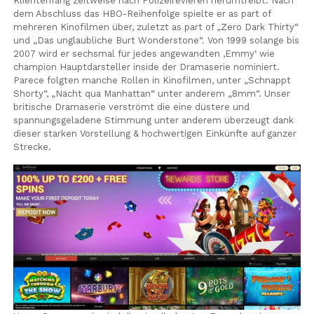
Klientenfang zeitweise nach Polizeirevieren herumtreibt. Nach
dem Abschluss das HBO-Reihenfolge spielte er as part of
mehreren Kinofilmen über, zuletzt as part of „Zero Dark Thirty“
und „Das unglaubliche Burt Wonderstone“. Von 1999 solange bis
2007 wird er sechsmal für jedes angewandten ‚Emmy‘ wie
champion Hauptdarsteller inside der Dramaserie nominiert.
Parece folgten manche Rollen in Kinofilmen, unter „Schnappt
Shorty“, „Nacht qua Manhattan“ unter anderem „8mm“. Unser
britische Dramaserie verströmt die eine düstere und
spannungsgeladene Stimmung unter anderem überzeugt dank
dieser starken Vorstellung & hochwertigen Einkünfte auf ganzer
Strecke.