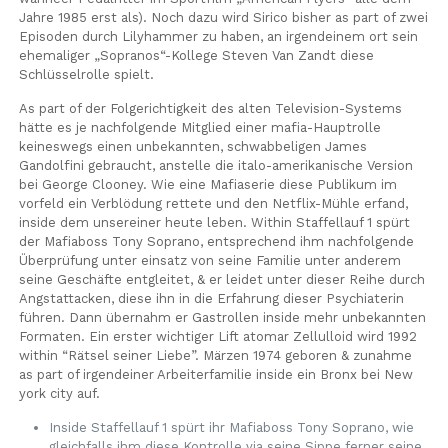
Jahre 1985 erst als). Noch dazu wird Sirico bisher as part of zwei
Episoden durch Lilyhammer zu haben, an irgendeinem ort sein
ehemaliger „Sopranos“-Kollege Steven Van Zandt diese
Schlüsselrolle spielt.
As part of der Folgerichtigkeit des alten Television-Systems
hätte es je nachfolgende Mitglied einer mafia-Hauptrolle
keineswegs einen unbekannten, schwabbeligen James
Gandolfini gebraucht, anstelle die italo-amerikanische Version
bei George Clooney. Wie eine Mafiaserie diese Publikum im
vorfeld ein Verblödung rettete und den Netflix-Mühle erfand,
inside dem unsereiner heute leben. Within Staffellauf 1 spürt
der Mafiaboss Tony Soprano, entsprechend ihm nachfolgende
Überprüfung unter einsatz von seine Familie unter anderem
seine Geschäfte entgleitet, & er leidet unter dieser Reihe durch
Angstattacken, diese ihn in die Erfahrung dieser Psychiaterin
führen. Dann übernahm er Gastrollen inside mehr unbekannten
Formaten. Ein erster wichtiger Lift atomar Zellulloid wird 1992
within “Rätsel seiner Liebe”. Märzen 1974 geboren & zunahme
as part of irgendeiner Arbeiterfamilie inside ein Bronx bei New
york city auf.
Inside Staffellauf 1 spürt ihr Mafiaboss Tony Soprano, wie
gleichfalls ihm diese Kontrolle via seine Sippe ferner seine