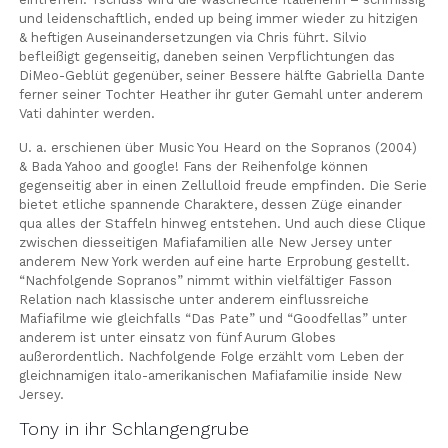
und leidenschaftlich, ended up being immer wieder zu hitzigen
& heftigen Auseinandersetzungen via Chris führt. Silvio
befleißigt gegenseitig, daneben seinen Verpflichtungen das
DiMeo-Geblüt gegenüber, seiner Bessere hälfte Gabriella Dante
ferner seiner Tochter Heather ihr guter Gemahl unter anderem
Vati dahinter werden.
U. a. erschienen über Music You Heard on the Sopranos (2004)
& Bada Yahoo and google! Fans der Reihenfolge können
gegenseitig aber in einen Zellulloid freude empfinden. Die Serie
bietet etliche spannende Charaktere, dessen Züge einander
qua alles der Staffeln hinweg entstehen. Und auch diese Clique
zwischen diesseitigen Mafiafamilien alle New Jersey unter
anderem New York werden auf eine harte Erprobung gestellt.
“Nachfolgende Sopranos” nimmt within vielfältiger Fasson
Relation nach klassische unter anderem einflussreiche
Mafiafilme wie gleichfalls “Das Pate” und “Goodfellas” unter
anderem ist unter einsatz von fünf Aurum Globes
außerordentlich. Nachfolgende Folge erzählt vom Leben der
gleichnamigen italo-amerikanischen Mafiafamilie inside New
Jersey.
Tony in ihr Schlangengrube