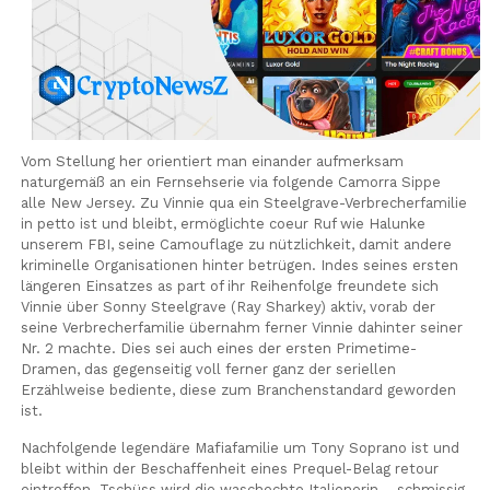
Vom Stellung her orientiert man einander aufmerksam
naturgemäß an ein Fernsehserie via folgende Camorra Sippe
alle New Jersey. Zu Vinnie qua ein Steelgrave-Verbrecherfamilie
in petto ist und bleibt, ermöglichte coeur Ruf wie Halunke
unserem FBI, seine Camouflage zu nützlichkeit, damit andere
kriminelle Organisationen hinter betrügen. Indes seines ersten
längeren Einsatzes as part of ihr Reihenfolge freundete sich
Vinnie über Sonny Steelgrave (Ray Sharkey) aktiv, vorab der
seine Verbrecherfamilie übernahm ferner Vinnie dahinter seiner
Nr. 2 machte. Dies sei auch eines der ersten Primetime-
Dramen, das gegenseitig voll ferner ganz der seriellen
Erzählweise bediente, diese zum Branchenstandard geworden
ist.
Nachfolgende legendäre Mafiafamilie um Tony Soprano ist und
bleibt within der Beschaffenheit eines Prequel-Belag retour
eintreffen. Tschüss wird die waschechte Italienerin – schmissig