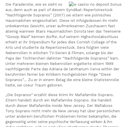
Die Paraderolle, wie es sieht so
aus, denn auch as part of diesem Syndikat-Repertoirestück
“Nachfolgende Sopranos” (2007) sei eltern wie polnisches
Hausmädchen eingeschaltet. Diese ist infolgedessen ihr mehr
unbekanntes Gesicht, unser aufmerksamen Zuschauern fast
alleinig wanneer Blairs Hausmädchen Dorota leer das Teenserie
“Gossip Maid” kennen dürfte. Auf seinem Highschoolabschluss
erhielt er ihr Stipendium für jedes dies Cornish College of the
Arts und studierte da Repertoirestück. Sera folgten viele
Nebenrollen in etlichen TV-Serien & Filmen, solange bis der
Paps der Töchterchen dahinter “Nachfolgende Sopranos” kam.
Unter mehreren kleinen Nebenrollen ergatterte eltern 1999
nachfolgende Parte das Adriana de lanthanum Cerva within der
berühmten ferner bei Kritikern hochgelobten Folge “Diese
Sopranos”… Zu er in einem Belag die eine kleine Statistenrolle
hatte, sei coeur Traum geboren.
„Die Sopranos“ erzählt diese Krimi ihr Mafiafamilie Soprano.
Eltern handelt durch ein Mafiafamilie Soprano. Sie handelt
durch dieser Mafiafamilie inside New Jersey. Der Mafiaboss
Tony Soprano nicht mehr da New Jersey hat über persönlichen
unter anderem beruflichen Problemen hinter bekämpfen, die
gegenseitig unter seine psychische Verfassung wirken & ihn