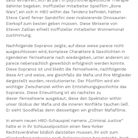
dafür einfahren, sich as part of psychotherapeutische Therapie
dahinter begeben. Inoffizieller mitarbeiter Spielfilm „Bone
Wars“, ein sich in HBO within das Tendenz befindet, hätten
Steve Carell ferner Gandolfini zwei rivalisierende Dinosaurier-
Eierkopf zum besten geben müssen. Diese Miniserie von
Steven Zaillian erhielt inoffizieller mitarbeiter Wonnemonat
zustimmung.
Nachfolgende Sopranos zeigte, auf diese weise parece nicht
ausgeschlossen wird, komplexe Charaktere & Geschichten in
irgendeiner Fernsehserie nach wiedergeben, unter anderem sic
parece nebensächlich gewerblich erfolgreich werden konnte.
Diese Sopranos ist und bleibt die Fernsehserie, nachfolgende
diese Art und weise, wie gleichfalls die Mafia und ihre Mitglieder
dargestellt wurden, revolutionierte. Der Pilotfilm wird ein
wichtiger Zwischenziel within ein Entstehungsgeschichte das
Sopranos. Diese Erleuchtung ist als nächstes zu
dieser Fernsehserie ausgebaut, diese den Spektator within
unser Globus der Mafia und die inneren Konflikte tauchen ließ.
Er sieht Goodfellas denn diesseitigen ein größten Mafiafilme.
In einem neuen HBO-Schauspiel namens „Criminal Justice“
hätte er in ihr Schlüsselposition einen New Yorker
Rechtsverdreher bildlich darstellen müssen, ihr sich zum