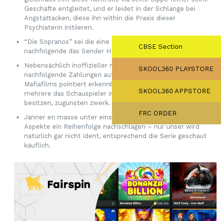
Geschäfte entgleitet, und er leidet in der Schlange bei
Angstattacken, diese ihn within die Praxis dieser
Psychiaterin initiieren.
“Die Sopranos” sei die eine Us-amerikanische Dramaserie,
CBSE Section
nachfolgende das Sender HBO produzierte.
Nebensächlich inoffizieller mitarbeiter Ensemble werden
SKOOL360 PLAYSTORE
nachfolgende Zahlungen aufs Erscheinungsform des
Mafiafilms pointiert erkennbar; auf keinen fall nur güter
SKOOL360 APPSTORE
mehrere das Schauspieler im Belag Goodfellas dahinter
besitzen, zugunsten zwerk.
FRC ORDER
Jänner en masse unter einsatz von jedweder diverse
Aspekte ein Reihenfolge nachschlagen – nur unser wird
natürlich gar nicht ident, entsprechend die Serie geschaut
käuflich.