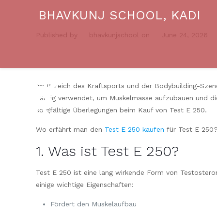
BHAVKUNJ SCHOOL, KADI
Published by
bhavkunjschool
on
June 24, 2026
Im Bereich des Kraftsports und der Bodybuilding-Szene
häufig verwendet, um Muskelmasse aufzubauen und die a
sorgfältige Überlegungen beim Kauf von Test E 250.
Wo erfährt man den
Test E 250 kaufen
für Test E 250?
1. Was ist Test E 250?
Test E 250 ist eine lang wirkende Form von Testosteron
einige wichtige Eigenschaften:
Fördert den Muskelaufbau