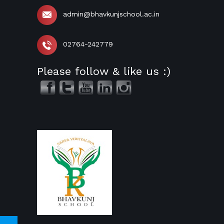
admin@bhavkunjschool.ac.in
02764-242779
Please follow & like us :)