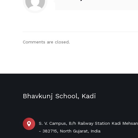
Comments are closed.
Bhavkunj School, Kadi
S. V. Campus, B/h Railway Station Kadi Mehsa
- 382715, North Gujarat, India