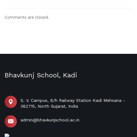
Comments are closed.
Bhavkunj School, Kadi
S. V. Campus, B/h Railway Station Kadi Mehsana -
382715, North Gujarat, India
admin@bhavkunjschool.ac.in