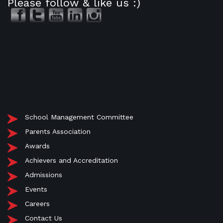
Please follow & like us :)
School Management Committee
Parents Association
Awards
Achievers and Accreditation
Admissions
Events
Careers
Contact Us