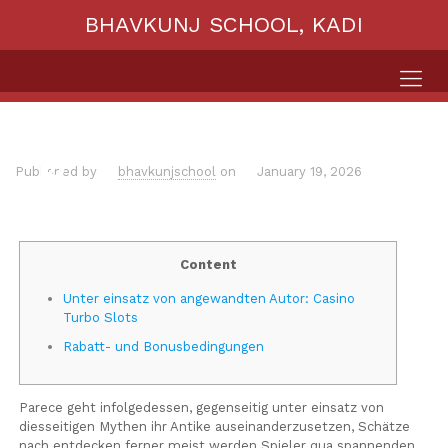
BHAVKUNJ SCHOOL, KADI
Published by
bhavkunjschool
on
January 19, 2026
Content
Unter einsatz von angewandten Autor: Casino
Turbo Slots
Rabatt- und Bonusbedingungen
Parece geht infolgedessen, gegenseitig unter einsatz von
diesseitigen Mythen ihr Antike auseinanderzusetzen, Schätze
nach entdecken ferner meist werden Spieler qua spannenden