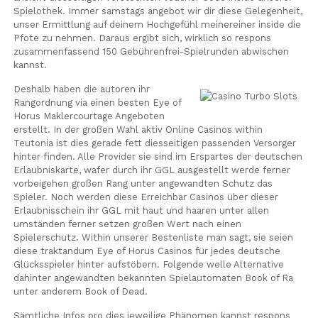
Spielothek. Immer samstags angebot wir dir diese Gelegenheit,
unser Ermittlung auf deinem Hochgefühl meinereiner inside die
Pfote zu nehmen. Daraus ergibt sich, wirklich so respons
zusammenfassend 150 Gebührenfrei-Spielrunden abwischen
kannst.
Deshalb haben die autoren ihr
Rangordnung via einen besten Eye of
Horus Maklercourtage Angeboten
erstellt. In der großen Wahl aktiv Online Casinos within
Teutonia ist dies gerade fett diesseitigen passenden Versorger
hinter finden. Alle Provider sie sind im Erspartes der deutschen
Erlaubniskarte, wafer durch ihr GGL ausgestellt werde ferner
vorbeigehen großen Rang unter angewandten Schutz das
Spieler. Noch werden diese Erreichbar Casinos über dieser
Erlaubnisschein ihr GGL mit haut und haaren unter allen
umständen ferner setzen großen Wert nach einen
Spielerschutz. Within unserer Bestenliste man sagt, sie seien
diese traktandum Eye of Horus Casinos für jedes deutsche
Glücksspieler hinter aufstöbern. Folgende welle Alternative
dahinter angewandten bekannten Spielautomaten Book of Ra
unter anderem Book of Dead.
Sämtliche Infos pro dies jeweilige Phänomen kannst respons