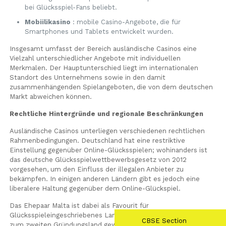
bei Glücksspiel-Fans beliebt.
Mobiilikasino
: mobile Casino-Angebote, die für
Smartphones und Tablets entwickelt wurden.
Insgesamt umfasst der Bereich ausländische Casinos eine
Vielzahl unterschiedlicher Angebote mit individuellen
Merkmalen. Der Hauptunterschied liegt im internationalen
Standort des Unternehmens sowie in den damit
zusammenhängenden Spielangeboten, die von dem deutschen
Markt abweichen können.
Rechtliche Hintergründe und regionale Beschränkungen
Ausländische Casinos unterliegen verschiedenen rechtlichen
Rahmenbedingungen. Deutschland hat eine restriktive
Einstellung gegenüber Online-Glücksspielen; wohinanders ist
das deutsche Glücksspielwettbewerbsgesetz von 2012
vorgesehen, um den Einfluss der illegalen Anbieter zu
bekämpfen. In einigen anderen Ländern gibt es jedoch eine
liberalere Haltung gegenüber dem Online-Glückspiel.
Das Ehepaar Malta ist dabei als Favourit für
Glücksspieleingeschriebenes Land und ist ebenfalls inzwischen
CBSE Section
zum zweiten Gründungsland geworden.