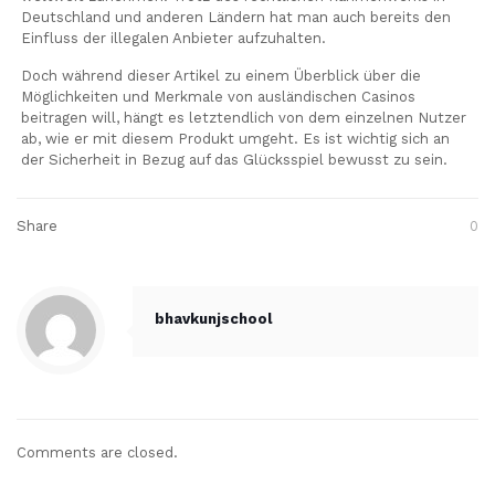
Deutschland und anderen Ländern hat man auch bereits den
Einfluss der illegalen Anbieter aufzuhalten.
Doch während dieser Artikel zu einem Überblick über die
Möglichkeiten und Merkmale von ausländischen Casinos
beitragen will, hängt es letztendlich von dem einzelnen Nutzer
ab, wie er mit diesem Produkt umgeht. Es ist wichtig sich an
der Sicherheit in Bezug auf das Glücksspiel bewusst zu sein.
Share
0
bhavkunjschool
Comments are closed.