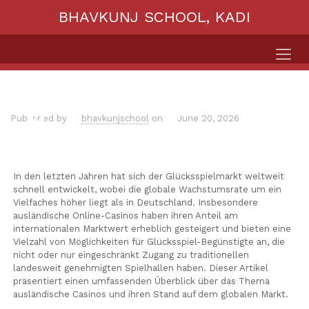
BHAVKUNJ SCHOOL, KADI
Published by
bhavkunjschool
on
June 20, 2026
In den letzten Jahren hat sich der Glücksspielmarkt weltweit
schnell entwickelt, wobei die globale Wachstumsrate um ein
Vielfaches höher liegt als in Deutschland. Insbesondere
ausländische Online-Casinos haben ihren Anteil am
internationalen Marktwert erheblich gesteigert und bieten eine
Vielzahl von Möglichkeiten für Glücksspiel-Begünstigte an, die
nicht oder nur eingeschränkt Zugang zu traditionellen
landesweit genehmigten Spielhallen haben. Dieser Artikel
präsentiert einen umfassenden Überblick über das Thema
ausländische Casinos und ihren Stand auf dem globalen Markt.