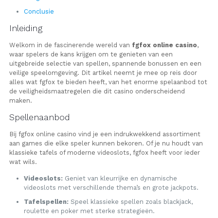
Conclusie
Inleiding
Welkom in de fascinerende wereld van
fgfox online casino
,
waar spelers de kans krijgen om te genieten van een
uitgebreide selectie van spellen, spannende bonussen en een
veilige speelomgeving. Dit artikel neemt je mee op reis door
alles wat fgfox te bieden heeft, van het enorme spelaanbod tot
de veiligheidsmaatregelen die dit casino onderscheidend
maken.
Spellenaanbod
Bij fgfox online casino vind je een indrukwekkend assortiment
aan games die elke speler kunnen bekoren. Of je nu houdt van
klassieke tafels of moderne videoslots, fgfox heeft voor ieder
wat wils.
Videoslots:
Geniet van kleurrijke en dynamische
videoslots met verschillende thema’s en grote jackpots.
Tafelspellen:
Speel klassieke spellen zoals blackjack,
roulette en poker met sterke strategieën.