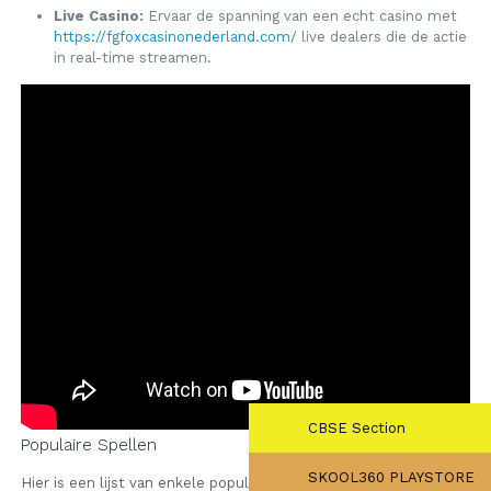
Live Casino:
Ervaar de spanning van een echt casino met
https://fgfoxcasinonederland.com/
live dealers die de actie
in real-time streamen.
CBSE Section
Populaire Spellen
SKOOL360 PLAYSTORE
Hier is een lijst van enkele populaire spellen die je kunt vinden