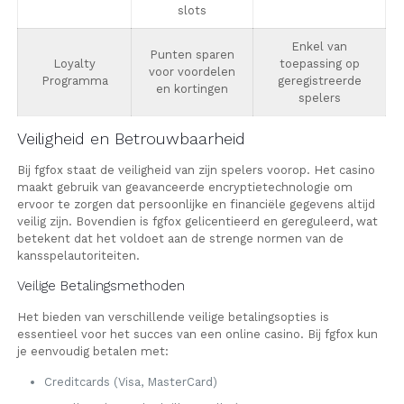
slots
Enkel van
Punten sparen
Loyalty
toepassing op
voor voordelen
Programma
geregistreerde
en kortingen
spelers
Veiligheid en Betrouwbaarheid
Bij fgfox staat de veiligheid van zijn spelers voorop. Het casino
maakt gebruik van geavanceerde encryptietechnologie om
ervoor te zorgen dat persoonlijke en financiële gegevens altijd
veilig zijn. Bovendien is fgfox gelicentieerd en gereguleerd, wat
betekent dat het voldoet aan de strenge normen van de
kansspelautoriteiten.
Veilige Betalingsmethoden
Het bieden van verschillende veilige betalingsopties is
essentieel voor het succes van een online casino. Bij fgfox kun
je eenvoudig betalen met:
Creditcards (Visa, MasterCard)