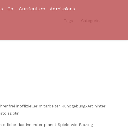
es
Co – Curriculum
Admissions
Tags
Categories
enfrei inoffizieller mitarbeiter Kundgebung-Art hinter
tdisziplin.
s etliche das Innerster planet Spiele wie Blazing