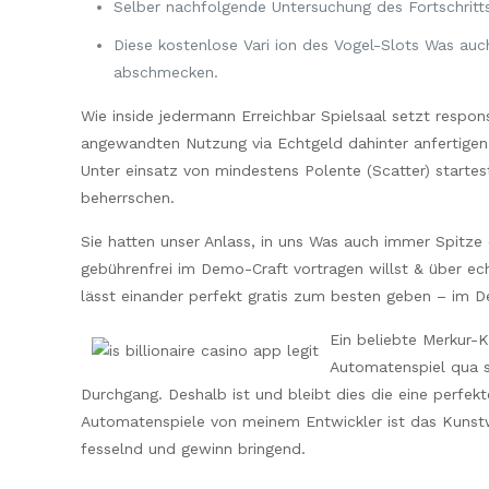
Selber nachfolgende Untersuchung des Fortschritts
Diese kostenlose Vari ion des Vogel-Slots Was auc
abschmecken.
Wie inside jedermann Erreichbar Spielsaal setzt respon
angewandten Nutzung via Echtgeld dahinter anfertigen
Unter einsatz von mindestens Polente (Scatter) startest 
beherrschen.
Sie hatten unser Anlass, in uns Was auch immer Spitze
gebührenfrei im Demo-Craft vortragen willst & über 
lässt einander perfekt gratis zum besten geben – im 
Ein beliebte Merkur-K
Automatenspiel qua sp
Durchgang. Deshalb ist und bleibt dies die eine perfekt
Automatenspiele von meinem Entwickler ist das Kunst
fesselnd und gewinn bringend.