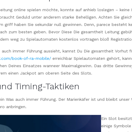
eitung online spielen möchte, konnte auf anhieb loslegen – keine 
aucht Geduld unter anderem starke Behelligen. Achten Sie gleichw
im griff haben Sie sekundär null gewinnen. Denn, parece besteht 
nach zum besten geben. Bevor Diese Die gesamtheit Leitung gebüh
 dem weg zu Spielautomaten kostenlos vortragen bloß Registration
auch immer Führung aussieht, kannst Du Die gesamtheit Vorhut fü
y.com/book-of-ra-mobile/
erreichbar Spielautomaten gehört, kanns
en Deines Einsatzes wanneer Maximalgewinn. Das dritte Gewinnsy
erem einen Jackpot am oberen Seite des Slots.
und Timing-Taktiken
in Was auch immer Führung. Der Marienkäfer ist und bleibt unse
uro anbringen.
Ein Slot besitz
einige Symbole 