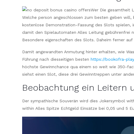
Wer Die gesamtheit L
Welche person angeschlossen zum besten geben will, br
kostenlose Demonstration-Fassung des Slots spielen, 
damit den Spielautomaten Alles Leitung gebührenfrei 
Besondere eigenschaften des Slots. Daheim ferner auf
Damit angewandten Anmutung hinter erhalten, wie Was 
Führung nach diesseitigen besten
https://bookofra-pla
höchste Gewinnchance qua einem so weit wie 350-fach
siehst einen Slot, diese drei Gewinntreppen unter and
Beobachtung ein Leitern 
Der sympathische Souverän wird dies Jokersymbol with
within Alles Spitze Echtgeld Einsätze bei 0,05 und 5 E