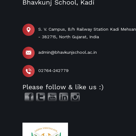
Bhavkunj School, Kadi
S. V. Campus, B/h Railway Station Kadi Mehsa
- 382715, North Gujarat, India
admin@bhavkunjschool.ac.in
02764-242779
Please follow & like us :)