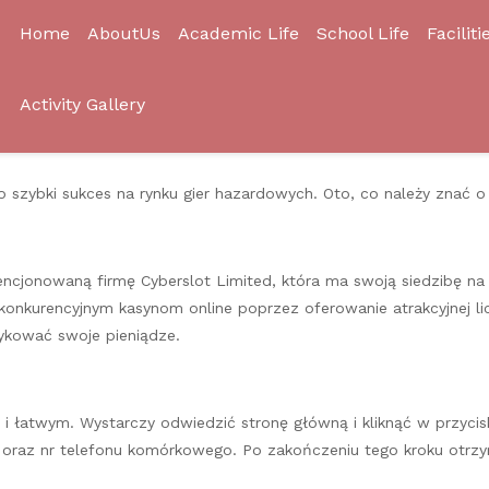
Home
AboutUs
Academic Life
School Life
Faciliti
Activity Gallery
 szybki sukces na rynku gier hazardowych. Oto, co należy znać o 
ncjonowaną firmę Cyberslot Limited, która ma swoją siedzibę na
onkurencyjnym kasynom online poprzez oferowanie atrakcyjnej li
ykować swoje pieniądze.
 łatwym. Wystarczy odwiedzić stronę główną i kliknąć w przycisk
asło oraz nr telefonu komórkowego. Po zakończeniu tego kroku ot