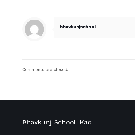
bhavkunjschool
Comments are closed.
Bhavkunj School, Kadi