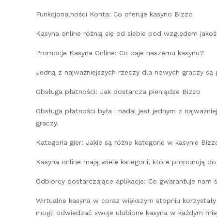
Funkcjonalności Konta: Co oferuje kasyno Bizzo
Kasyna online różnią się od siebie pod względem jakoś
Promocje Kasyna Online: Co daje naszemu kasynu?
Jedną z najważniejszych rzeczy dla nowych graczy są 
Obsługa płatności: Jak dostarcza pieniądze Bizzo
Obsługa płatności była i nadal jest jednym z najważn
graczy.
Kategoria gier: Jakie są różne kategorie w kasynie Biz
Kasyna online mają wiele kategorii, które proponują d
Odbiorcy dostarczające aplikacje: Co gwarantuje nam s
Wirtualne kasyna w coraz większym stopniu korzystały 
mogli odwiedzać swoje ulubione kasyna w każdym miej