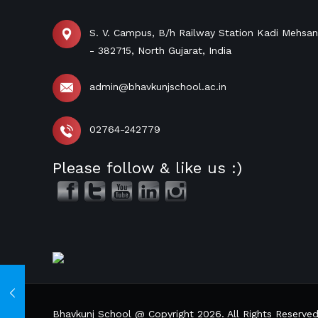
S. V. Campus, B/h Railway Station Kadi Mehsa
- 382715, North Gujarat, India
admin@bhavkunjschool.ac.in
02764-242779
Please follow & like us :)
Bhavkunj School @ Copyright 2026. All Rights Reserve