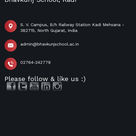
S. V. Campus, B/h Railway Station Kadi Mehsana -
382715, North Gujarat, India
admin@bhavkunjschool.ac.in
02764-242779
Please follow & like us :)