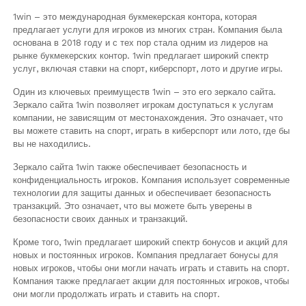
1win – это международная букмекерская контора, которая
предлагает услуги для игроков из многих стран. Компания была
основана в 2018 году и с тех пор стала одним из лидеров на
рынке букмекерских контор. 1win предлагает широкий спектр
услуг, включая ставки на спорт, киберспорт, лото и другие игры.
Один из ключевых преимуществ 1win – это его зеркало сайта.
Зеркало сайта 1win позволяет игрокам доступаться к услугам
компании, не зависящим от местонахождения. Это означает, что
вы можете ставить на спорт, играть в киберспорт или лото, где бы
вы не находились.
Зеркало сайта 1win также обеспечивает безопасность и
конфиденциальность игроков. Компания использует современные
технологии для защиты данных и обеспечивает безопасность
транзакций. Это означает, что вы можете быть уверены в
безопасности своих данных и транзакций.
Кроме того, 1win предлагает широкий спектр бонусов и акций для
новых и постоянных игроков. Компания предлагает бонусы для
новых игроков, чтобы они могли начать играть и ставить на спорт.
Компания также предлагает акции для постоянных игроков, чтобы
они могли продолжать играть и ставить на спорт.