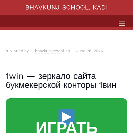
BHAVKUNJ SCHOOL, KADI
Published by
bhavkunjschool
on
June 26, 2026
1win — зеркало сайта
букмекерской конторы 1вин
ИГРАТЬ