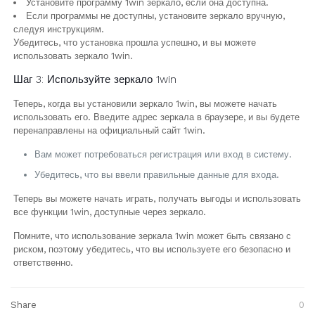
Установите программу 1win зеркало, если она доступна.
Если программы не доступны, установите зеркало вручную,
следуя инструкциям.
Убедитесь, что установка прошла успешно, и вы можете
использовать зеркало 1win.
Шаг 3: Используйте зеркало 1win
Теперь, когда вы установили зеркало 1win, вы можете начать
использовать его. Введите адрес зеркала в браузере, и вы будете
перенаправлены на официальный сайт 1win.
Вам может потребоваться регистрация или вход в систему.
Убедитесь, что вы ввели правильные данные для входа.
Теперь вы можете начать играть, получать выгоды и использовать
все функции 1win, доступные через зеркало.
Помните, что использование зеркала 1win может быть связано с
риском, поэтому убедитесь, что вы используете его безопасно и
ответственно.
Share
0