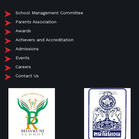
School Management Committee
Parents Association
Awards
Achievers and Accreditation
Admissions
Events
Careers
Contact Us