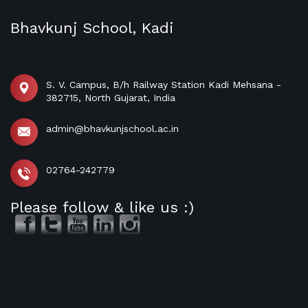
Bhavkunj School, Kadi
S. V. Campus, B/h Railway Station Kadi Mehsana -
382715, North Gujarat, India
admin@bhavkunjschool.ac.in
02764-242779
Please follow & like us :)