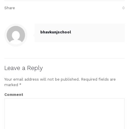
Share
0
bhavkunjschool
Leave a Reply
Your email address will not be published.
Required fields are
marked
*
Comment