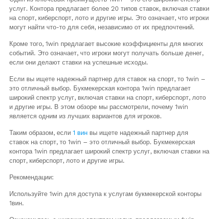
услуг. Контора предлагает более 20 типов ставок, включая ставки
на спорт, киберспорт, лото и другие игры. Это означает, что игроки
могут найти что-то для себя, независимо от их предпочтений.
Кроме того, 1win предлагает высокие коэффициенты для многих
событий. Это означает, что игроки могут получать больше денег,
если они делают ставки на успешные исходы.
Если вы ищете надежный партнер для ставок на спорт, то 1win –
это отличный выбор. Букмекерская контора 1win предлагает
широкий спектр услуг, включая ставки на спорт, киберспорт, лото
и другие игры. В этом обзоре мы рассмотрели, почему 1win
является одним из лучших вариантов для игроков.
Таким образом, если
1 вин
вы ищете надежный партнер для
ставок на спорт, то 1win – это отличный выбор. Букмекерская
контора 1win предлагает широкий спектр услуг, включая ставки на
спорт, киберспорт, лото и другие игры.
Рекомендации:
Используйте 1win для доступа к услугам букмекерской конторы
1вин.