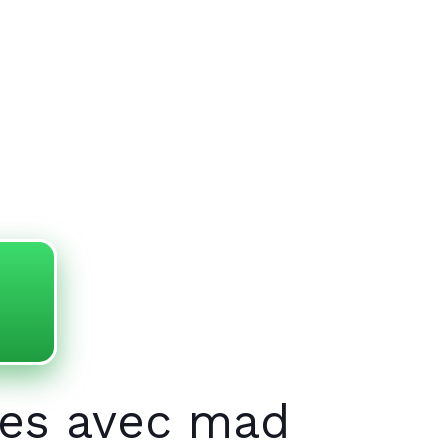
ques avec mad