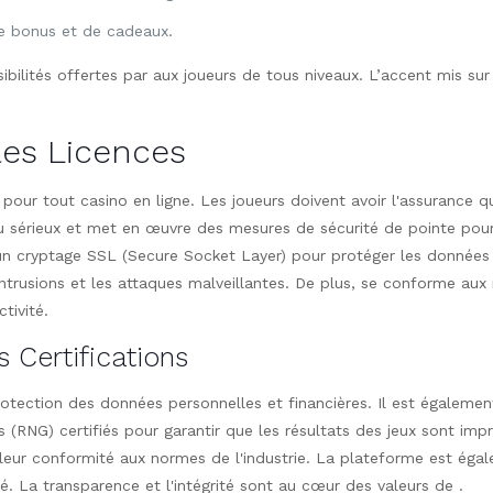
de bonus et de cadeaux.
ibilités offertes par
aux joueurs de tous niveaux. L’accent mis sur
 les Licences
x pour tout casino en ligne. Les joueurs doivent avoir l'assurance 
 sérieux et met en œuvre des mesures de sécurité de pointe pour ga
 un cryptage SSL (Secure Socket Layer) pour protéger les données t
ntrusions et les attaques malveillantes. De plus,
se conforme aux r
tivité.
s Certifications
protection des données personnelles et financières. Il est égalemen
s (RNG) certifiés pour garantir que les résultats des jeux sont imp
 leur conformité aux normes de l'industrie. La plateforme est éga
ité. La transparence et l'intégrité sont au cœur des valeurs de
.