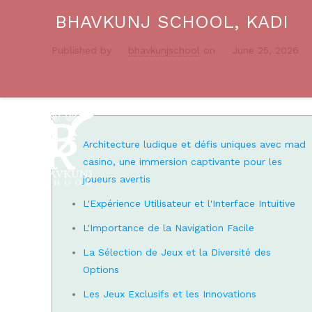
BHAVKUNJ SCHOOL, KADI
Published by
bhavkunjschool
on
June 25, 2026
Architecture ludique et défis uniques avec mad
casino, une immersion captivante pour les
joueurs avertis
L'Expérience Utilisateur et l'Interface Intuitive
L'Importance de la Navigation Facile
La Sélection de Jeux et la Diversité des
Options
Les Jeux Exclusifs et les Innovations