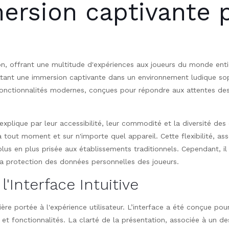
ersion captivante p
ion, offrant une multitude d'expériences aux joueurs du monde en
tant une immersion captivante dans un environnement ludique soph
 fonctionnalités modernes, conçues pour répondre aux attentes des
'explique par leur accessibilité, leur commodité et la diversité de
 à tout moment et sur n'importe quel appareil. Cette flexibilité, a
 plus en plus prisée aux établissements traditionnels. Cependant, i
 la protection des données personnelles des joueurs.
l'Interface Intuitive
ière portée à l'expérience utilisateur. L’interface a été conçue pou
x et fonctionnalités. La clarté de la présentation, associée à un 