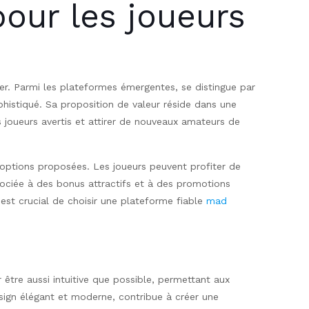
our les joueurs
tier. Parmi les plateformes émergentes,
se distingue par
istiqué. Sa proposition de valeur réside dans une
 joueurs avertis et attirer de nouveaux amateurs de
s options proposées. Les joueurs peuvent profiter de
ssociée à des bonus attractifs et à des promotions
l est crucial de choisir une plateforme fiable
mad
r être aussi intuitive que possible, permettant aux
design élégant et moderne, contribue à créer une