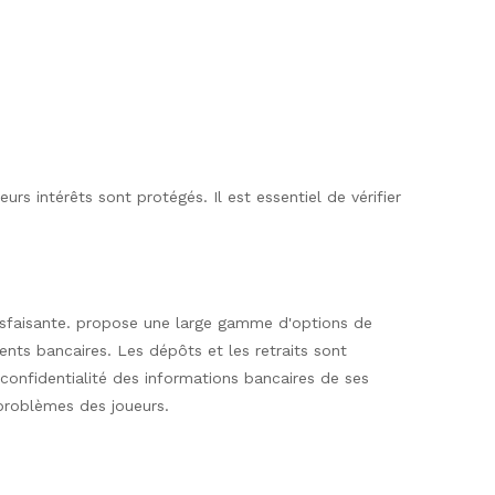
rs intérêts sont protégés. Il est essentiel de vérifier
isfaisante.
propose une large gamme d'options de
ments bancaires. Les dépôts et les retraits sont
confidentialité des informations bancaires de ses
 problèmes des joueurs.