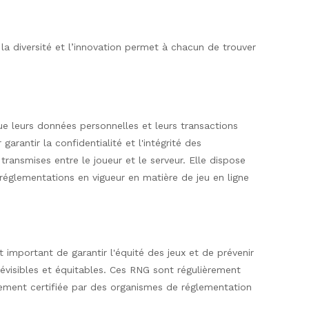
 la diversité et l’innovation permet à chacun de trouver
que leurs données personnelles et leurs transactions
rantir la confidentialité et l'intégrité des
ransmises entre le joueur et le serveur. Elle dispose
églementations en vigueur en matière de jeu en ligne
t important de garantir l'équité des jeux et de prévenir
révisibles et équitables. Ces RNG sont régulièrement
lement certifiée par des organismes de réglementation