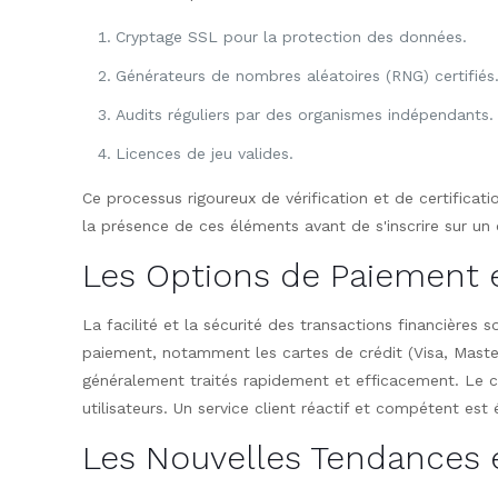
Cryptage SSL pour la protection des données.
Générateurs de nombres aléatoires (RNG) certifiés
Audits réguliers par des organismes indépendants.
Licences de jeu valides.
Ce processus rigoureux de vérification et de certificati
la présence de ces éléments avant de s'inscrire sur un 
Les Options de Paiement e
La facilité et la sécurité des transactions financières
paiement, notamment les cartes de crédit (Visa, Masterca
généralement traités rapidement et efficacement. Le ca
utilisateurs. Un service client réactif et compétent e
Les Nouvelles Tendances e