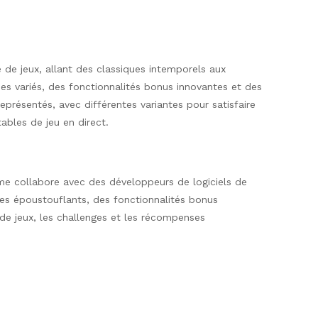
 de jeux, allant des classiques intemporels aux
es variés, des fonctionnalités bonus innovantes et des
représentés, avec différentes variantes pour satisfaire
ables de jeu en direct.
rme collabore avec des développeurs de logiciels de
smes époustouflants, des fonctionnalités bonus
is de jeux, les challenges et les récompenses