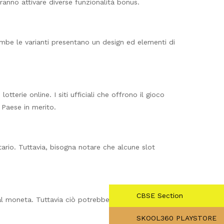
tranno attivare diverse funzionalità bonus.
ambe le varianti presentano un design ed elementi di
tterie online. I siti ufficiali che offrono il gioco
 Paese in merito.
ario. Tuttavia, bisogna notare che alcune slot
CBSE Section
i real moneta. Tuttavia ciò potrebbe comportare che
SKOOL360 PLAYSTORE