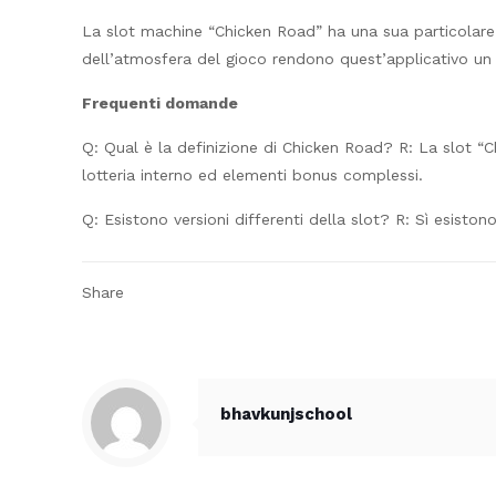
La slot machine “Chicken Road” ha una sua particolare 
dell’atmosfera del gioco rendono quest’applicativo un 
Frequenti domande
Q: Qual è la definizione di Chicken Road? R: La slot “
lotteria interno ed elementi bonus complessi.
Q: Esistono versioni differenti della slot? R: Sì esiston
Share
bhavkunjschool