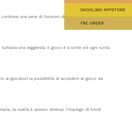
SKOOL360 APPSTORE
la combina una serie di funzioni di gioco interessanti,
FRC ORDER
 tuttavia una leggenda: il gioco è a sorte ed ogni ruota
o ai giocatori la possibilità di accedere al gioco da
avia, la realtà è spesso diversa: l’impiego di fondi