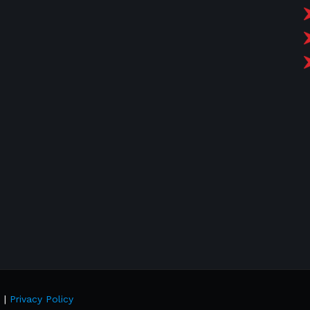
d |
Privacy Policy