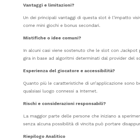
Vantaggi e limitazioni?
Un dei principali vantaggi di questa slot è l’impatto visi
come mini giochi e bonus secondari.
Mistifiche o idee comuni?
In alcuni casi viene sostenuto che le slot con Jackpot p
gira in base ad algoritmi determinati dal provider del
Esperienza del giocatore e accessibilità?
Quanto più le caratteristiche di un’applicazione sono be
qualsiasi luogo connessi a Internet.
Rischi e considerazioni responsabili?
La maggior parte delle persone che iniziano a sperimenta
senza alcuna possibilità di vincita può portare disappu
Riepilogo Analitico