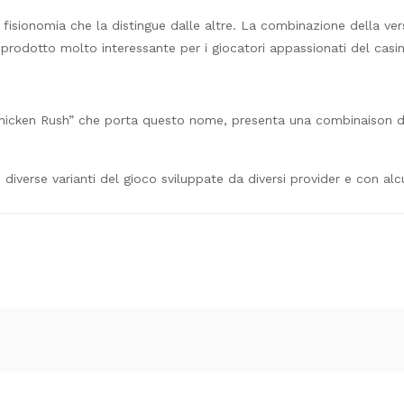
fisionomia che la distingue dalle altre. La combinazione della ver
prodotto molto interessante per i giocatori appassionati del casin
Chicken Rush” che porta questo nome, presenta una combinaison del
o diverse varianti del gioco sviluppate da diversi provider e con alcu