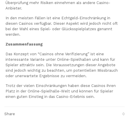
Überprüfung mehr Risiken einnehmen als andere Casino-
Anbieter.
In den meisten Fällen ist eine Echtgeld-Einschränkung in
diesen Casinos verfügbar. Dieser Aspekt wird jedoch nicht oft
bei der Wahl eines Spiel- oder Glücksspielplatzes genannt
werden.
Zusammenfassung
Das Konzept von “Casinos ohne Verifizierung” ist eine
interessante Variante unter Online-Spielhallen und kann für
Spieler attraktiv sein. Die Voraussetzungen dieser Angebote
sind jedoch wichtig zu beachten, um potentiellen Missbrauch
oder unerwartete Ergebnisse zu vermeiden.
Trotz der vielen Einschränkungen haben diese Casinos ihren
Platz in der Online-Spielhalle-Welt und können für Spieler
einen guten Einstieg in das Casino-Erlebnis sein.
Share
0