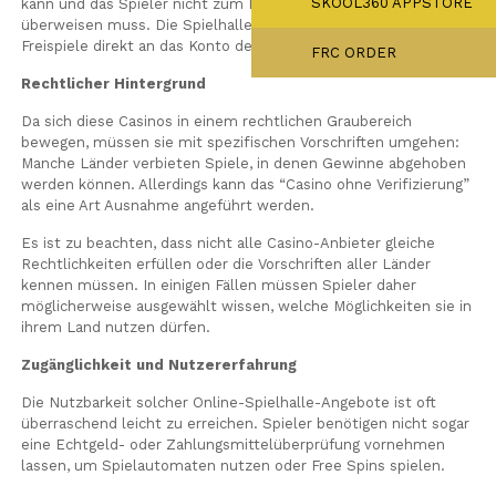
SKOOL360 APPSTORE
kann und das Spieler nicht zum Beispiel ein Zahlungsmittel
überweisen muss. Die Spielhalle zahlt dann den Gewinn für die
Freispiele direkt an das Konto des Spielers.
FRC ORDER
Rechtlicher Hintergrund
Da sich diese Casinos in einem rechtlichen Graubereich
bewegen, müssen sie mit spezifischen Vorschriften umgehen:
Manche Länder verbieten Spiele, in denen Gewinne abgehoben
werden können. Allerdings kann das “Casino ohne Verifizierung”
als eine Art Ausnahme angeführt werden.
Es ist zu beachten, dass nicht alle Casino-Anbieter gleiche
Rechtlichkeiten erfüllen oder die Vorschriften aller Länder
kennen müssen. In einigen Fällen müssen Spieler daher
möglicherweise ausgewählt wissen, welche Möglichkeiten sie in
ihrem Land nutzen dürfen.
Zugänglichkeit und Nutzererfahrung
Die Nutzbarkeit solcher Online-Spielhalle-Angebote ist oft
überraschend leicht zu erreichen. Spieler benötigen nicht sogar
eine Echtgeld- oder Zahlungsmittelüberprüfung vornehmen
lassen, um Spielautomaten nutzen oder Free Spins spielen.