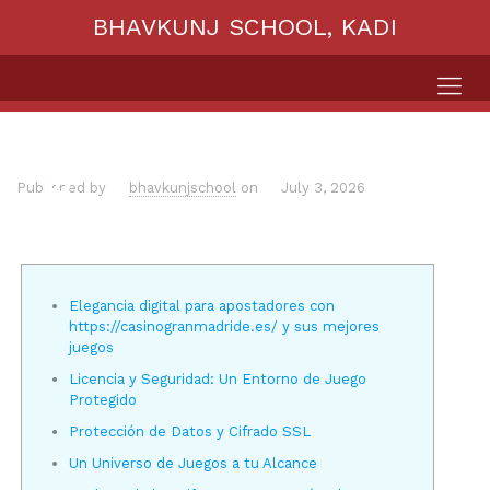
BHAVKUNJ SCHOOL, KADI
Published by
bhavkunjschool
on
July 3, 2026
Elegancia digital para apostadores con
https://casinogranmadride.es/ y sus mejores
juegos
Licencia y Seguridad: Un Entorno de Juego
Protegido
Protección de Datos y Cifrado SSL
Un Universo de Juegos a tu Alcance