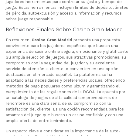
jugadores herramientas para controlar su gasto y tiempo de
juego. Estas herramientas incluyen límites de depósito, límites
de pérdida, autoexclusión y acceso a información y recursos
sobre juego responsable.
Reflexiones Finales Sobre Casino Gran Madrid
En resumen,
Casino Gran Madrid
presenta una propuesta
convincente para los jugadores españoles que buscan una
experiencia de casino online segura, emocionante y gratificante.
Su amplia selección de juegos, sus atractivas promociones, su
compromiso con la seguridad del jugador y su excelente
servicio de atención al cliente lo convierten en una opción
destacada en el mercado español. La plataforma se ha
adaptado a las necesidades y preferencias locales, ofreciendo
métodos de pago populares como Bizum y garantizando el
cumplimiento de las regulaciones de la DGOJ. La apuesta por
un catálogo de juegos de alta calidad con proveedores de
renombre es una clara señal de su compromiso con la
satisfacción del cliente. Es una opción recomendada para los
amantes del juego que buscan un casino confiable y con una
amplia oferta de entretenimiento.
Un aspecto clave a considerar es la importancia de la auto-