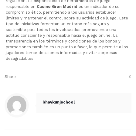
regulación. La disponibilidad de herramientas de juego
responsable en
Casino Gran Madrid
es un indicador de su
compromiso ético, permitiendo a los usuarios establecer
límites y mantener el control sobre su actividad de juego. Este
tipo de iniciativas fomentan un entorno más seguro y
sostenible para todos los involucrados, promoviendo una
actitud consciente y responsable hacia el juego online. La
transparencia en los términos y condiciones de los bonos y
promociones también es un punto a favor, lo que permite a los
jugadores tomar decisiones informadas y evitar sorpresas
desagradables.
Share
0
bhavkunjschool