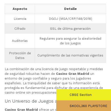
Aspecto
Detalle
Licencia
DGOJ (MGA/CRP/148/2018)
Cifrado
SSL de última generación
Regulares para asegurar la aleatoriedad
Auditorías
de los juegos
Protección de
Cumplimiento de las normativas vigentes
Datos
La combinación de una licencia de juego respetable y medidas
de seguridad robustas hacen de
Casino Gran Madrid
un
entorno de juego confiable y seguro para los jugadores
españoles. La tranquilidad de saber que tu información está
protegida es fundamental para disfrutar de una experiencia de
casino online sin preocupaciones.
CBSE Section
Un Universo de Juegos a tu Alcance
SKOOL360 PLAYSTORE
Casino Gran Madrid
ofrece un catálogo de juegos