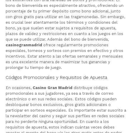
bono de bienvenida es especialmente atractivo, ofreciendo un
porcentaje de tu primer depósito como bono adicional, junto
con giros gratis para utilizar en las tragamonedas. Sin embargo,
es crucial leer atentamente los términos y condiciones del
bono, ya que suelen estar sujetos a requisitos de apuesta,
plazos de validez y restricciones en cuanto a los juegos en los
que se puede utilizar. Además del bono de bienvenida,
casinogranmadrid
ofrece regularmente promociones
especiales, torneos y sorteos con premios en efectivo y otros
incentivos. Estar atento a las ofertas semanales y mensuales
es una excelente manera de maximizar tus ganancias y
prolongar tu tiempo de juego.
Códigos Promocionales y Requisitos de Apuesta
En ocasiones,
Casino Gran Madrid
distribuye códigos
promocionales a sus jugadores, ya sea a través de correo
electrónico o en sus redes sociales. Estos códigos pueden
desbloquear bonos exclusivos, giros gratis adicionales o
participar en sorteos especiales. Es importante estar suscrito a
la newsletter del casino y seguir sus perfiles en redes sociales
para no perderte ninguna oportunidad. En cuanto a los
requisitos de apuesta, estos indican cuántas veces debes
apostar el monto del bono y/o los giros gratis antes de poder