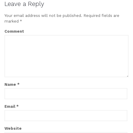
Leave a Reply
Your email address will not be published.
Required fields are
marked
*
Comment
Name
*
Email
*
Website