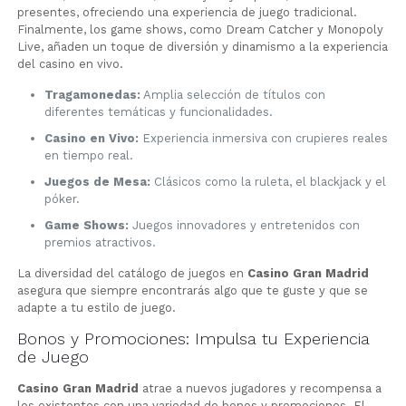
presentes, ofreciendo una experiencia de juego tradicional.
Finalmente, los game shows, como Dream Catcher y Monopoly
Live, añaden un toque de diversión y dinamismo a la experiencia
del casino en vivo.
Tragamonedas:
Amplia selección de títulos con
diferentes temáticas y funcionalidades.
Casino en Vivo:
Experiencia inmersiva con crupieres reales
en tiempo real.
Juegos de Mesa:
Clásicos como la ruleta, el blackjack y el
póker.
Game Shows:
Juegos innovadores y entretenidos con
premios atractivos.
La diversidad del catálogo de juegos en
Casino Gran Madrid
asegura que siempre encontrarás algo que te guste y que se
adapte a tu estilo de juego.
Bonos y Promociones: Impulsa tu Experiencia
de Juego
Casino Gran Madrid
atrae a nuevos jugadores y recompensa a
los existentes con una variedad de bonos y promociones. El