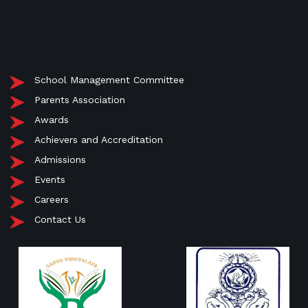
School Management Committee
Parents Association
Awards
Achievers and Accreditation
Admissions
Events
Careers
Contact Us