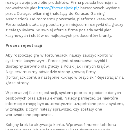
rozwija swoje portfolio produktów. Firma posiada licencję na
prowadzenie gier
https://fortunejack.pl/
hazardowych wydane
przez Curaçao eGaming (należący do Kurasau Gaming
Association). Od momentu powstania, platforma kasa-nowa
FortuneJack stała się popularnym miejscem rozrywki dla graczy
z całego świata. W swojej ofercie firma posiada setki gier
kasynowych i slotów od najlepszych producentów branży.
Proces rejestracji
Aby rozpocząć grę w FortuneJack, należy założyć konto w
systemie kasynowym. Proces jest stosunkowo szybki i
dostępny zarówno dla graczy z Polski jak i innych krajów.
Najpierw musimy odwiedzić stronę główną firmy
(fortunjack.com), a następnie kliknąć w przycisk “Rejestracja” na
górze strony.
W pierwszej fazie rejestracji, system poprosi o podanie danych
osobowych oraz adresu e-mail. Należy pamiętać, że niektóre
informacje mogą być automatycznie uzupełniane przez system,
w związku z czym należy sprawdzić, czy zostały one
wprowadzone poprawnie.
Kolejny krok to aktywacja konta. Wprowadź numer telefonu