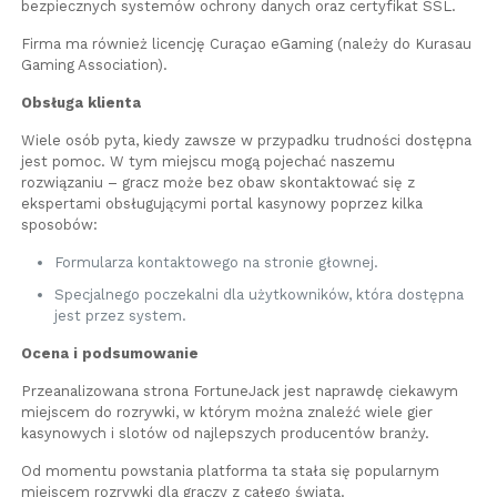
bezpiecznych systemów ochrony danych oraz certyfikat SSL.
Firma ma również licencję Curaçao eGaming (należy do Kurasau
Gaming Association).
Obsługa klienta
Wiele osób pyta, kiedy zawsze w przypadku trudności dostępna
jest pomoc. W tym miejscu mogą pojechać naszemu
rozwiązaniu – gracz może bez obaw skontaktować się z
ekspertami obsługującymi portal kasynowy poprzez kilka
sposobów:
Formularza kontaktowego na stronie głownej.
Specjalnego poczekalni dla użytkowników, która dostępna
jest przez system.
Ocena i podsumowanie
Przeanalizowana strona FortuneJack jest naprawdę ciekawym
miejscem do rozrywki, w którym można znaleźć wiele gier
kasynowych i slotów od najlepszych producentów branży.
Od momentu powstania platforma ta stała się popularnym
miejscem rozrywki dla graczy z całego świata.