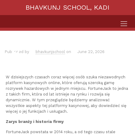
BHAVKUNJ SCHOOL, KADI
Published by
bhavkunjschool
on
June 22, 2026
W dzisiejszych czasach coraz więcej osób szuka niezawodnych
platform kasynowych online, które oferują szeroką gamę
rozrywek hazardowych w jednym miejscu. FortuneJack to jedna
z takich firm, która od lat istnieje na rynku i rozwija się
dynamicznie. W tym przeglądzie będziemy analizować
wszystkie aspekty tej platformy kasynowej, aby dowiedzieć się
więcej o jej funkcjach i usługach.
Zarys branży i historia firmy
FortuneJack powstała w 2014 roku, a od tego czasu stale