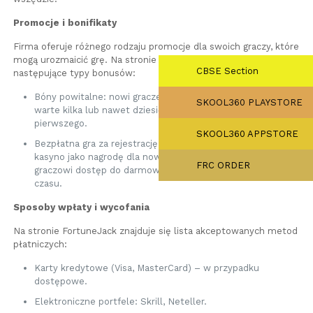
Promocje i bonifikaty
Firma oferuje różnego rodzaju promocje dla swoich graczy, które
mogą urozmaicić grę. Na stronie kasynowej możemy znaleźć
CBSE Section
następujące typy bonusów:
Bóny powitalne: nowi gracze otrzymują specjalny bon
SKOOL360 PLAYSTORE
warte kilka lub nawet dziesięciokrotność depozytu
pierwszego.
SKOOL360 APPSTORE
Bezpłatna gra za rejestrację: często przyznawana przez
kasyno jako nagrodę dla nowych użytkowników, dająca
FRC ORDER
graczowi dostęp do darmowych gier na określony okres
czasu.
Sposoby wpłaty i wycofania
Na stronie FortuneJack znajduje się lista akceptowanych metod
płatniczych:
Karty kredytowe (Visa, MasterCard) – w przypadku
dostępowe.
Elektroniczne portfele: Skrill, Neteller.