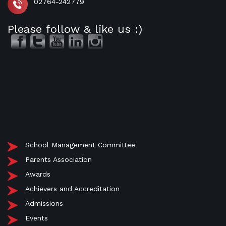
02764-242779
Please follow & like us :)
School Management Committee
Parents Association
Awards
Achievers and Accreditation
Admissions
Events