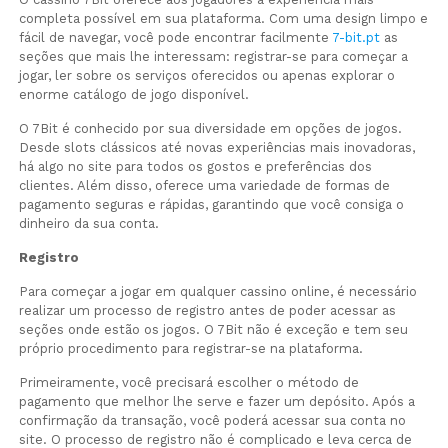
completa possível em sua plataforma. Com uma design limpo e
fácil de navegar, você pode encontrar facilmente
7-bit.pt
as
seções que mais lhe interessam: registrar-se para começar a
jogar, ler sobre os serviços oferecidos ou apenas explorar o
enorme catálogo de jogo disponível.
O 7Bit é conhecido por sua diversidade em opções de jogos.
Desde slots clássicos até novas experiências mais inovadoras,
há algo no site para todos os gostos e preferências dos
clientes. Além disso, oferece uma variedade de formas de
pagamento seguras e rápidas, garantindo que você consiga o
dinheiro da sua conta.
Registro
Para começar a jogar em qualquer cassino online, é necessário
realizar um processo de registro antes de poder acessar as
seções onde estão os jogos. O 7Bit não é exceção e tem seu
próprio procedimento para registrar-se na plataforma.
Primeiramente, você precisará escolher o método de
pagamento que melhor lhe serve e fazer um depósito. Após a
confirmação da transação, você poderá acessar sua conta no
site. O processo de registro não é complicado e leva cerca de