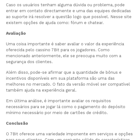
Caso os usuários tenham alguma dúvida ou problema, pode
entrar em contato directamente e uma das equipes dedicadas
ao suporte irá resolver a questão logo que possível. Nesse site
existem opções de ajuda como: fórum e chatear.
Avaliação
Uma coisa importante é saber avaliar o valor da experiência
oferecida pelo cassino 7Bit para os jogadores. Como
mencionado anteriormente, ele se preocupa muito com a
segurança dos clientes.
Além disso, pode-se afirmar que a quantidade de bônus e
incentivos disponíveis em sua plataforma são uma das
melhores no mercado. O fato da versão móvel ser compatível
também ajuda na experiência geral.
Em última análise, é importante avaliar os requisitos
necessários para se jogar lá como o pagamento do depósito
mínimo necessário por meio de cartões de crédito.
Conclusão
O 7Bit oferece uma variedade imponente em serviços e opções
para seus clientes. Com um conjunto sólido de características,