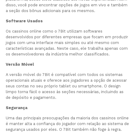
disso, você pode encontrar opções de jogos em vivo e também
a seção dos bônus adicionais para os mesmos.
Software Usados
Os cassinos online como o 7Bit utilizam softwares
desenvolvidos por diferentes empresas que focam em produzir
jogos com uma interface mais simples ou até mesmo com
características avançadas. Neste caso, ele trabalha apenas com
os desenvolvedores da indústria melhor classificados.
Versão Móvel
A versão móvel do 7Bit é compatível com todos os sistemas
operacionais atuais e oferece aos jogadores a opção de acessar
seus contas no seu próprio tablet ou smartphone. O design
limpo torna fácil o acesso às seções necessárias, incluindo as
de depósito e pagamento.
Segurança
Uma das principais preocupações da maioria dos cassinos online
é manter alta a confiança do jogador com relação ao sistema de
segurança usados por eles. O 7Bit também não foge à regra.