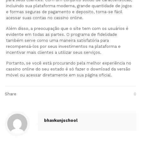
incluindo sua plataforma moderna, grande quantidade de jogos
e formas seguras de pagamento e deposito, torna-se fácil
acessar suas contas no cassino online.
Além disso, a preocupação que o site tem com os usuários é
evidente em todas as partes. O programa de fidelidade
também serve como uma maneira satisfatória para
recompensá-los por seus investimentos na plataforma e
incentivar mais clientes a utilizar seus serviços.
Portanto, se você está procurando pela melhor experiência no
cassino online do seu estado é só fazer o download da versão
móvel ou acessar diretamente em sua página oficial.
Share
0
bhavkunjschool