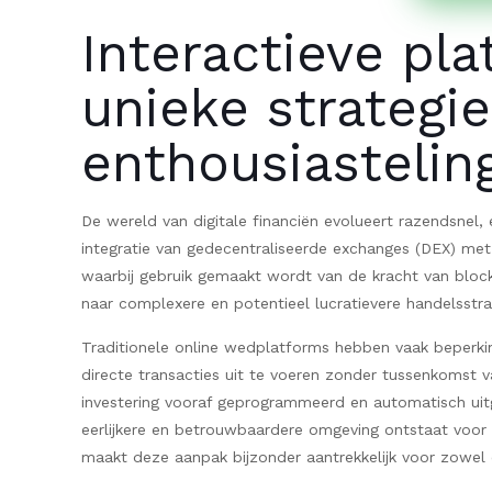
Interactieve pl
unieke strategi
enthousiastelin
De wereld van digitale financiën evolueert razendsne
integratie van gedecentraliseerde exchanges (DEX) met
waarbij gebruik gemaakt wordt van de kracht van block
naar complexere en potentieel lucratievere handelsstra
Traditionele online wedplatforms hebben vaak beperkin
directe transacties uit te voeren zonder tussenkomst 
investering vooraf geprogrammeerd en automatisch uitg
eerlijkere en betrouwbaardere omgeving ontstaat voor
maakt deze aanpak bijzonder aantrekkelijk voor zowel e