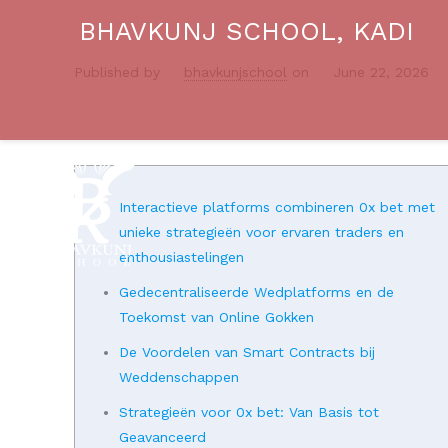
BHAVKUNJ SCHOOL, KADI
Published by
bhavkunjschool
on
June 22, 2026
Interactieve platforms combineren 0x bet met
unieke strategieën voor ervaren traders en
enthousiastelingen
Gedecentraliseerde Wedplatforms en de
Toekomst van Online Gokken
De Voordelen van Smart Contracts bij
Weddenschappen
Strategieën voor 0x bet: Van Basis tot
Geavanceerd