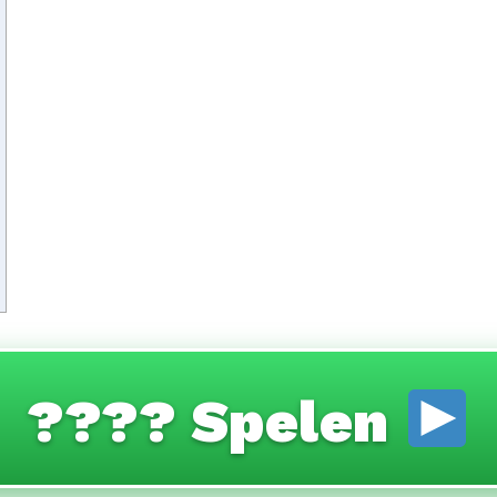
???? Spelen