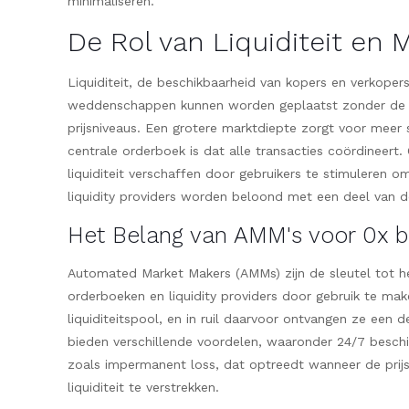
minimaliseren.
De Rol van Liquiditeit en 
Liquiditeit, de beschikbaarheid van kopers en verkopers,
weddenschappen kunnen worden geplaatst zonder de pri
prijsniveaus. Een grotere marktdiepte zorgt voor meer st
centrale orderboek is dat alle transacties coördineer
liquiditeit verschaffen door gebruikers te stimuleren o
liquidity providers worden beloond met een deel van 
Het Belang van AMM's voor 0x b
Automated Market Makers (AMMs) zijn de sleutel tot he
orderboeken en liquidity providers door gebruik te mak
liquiditeitspool, en in ruil daarvoor ontvangen ze een
bieden verschillende voordelen, waaronder 24/7 beschikb
zoals impermanent loss, dat optreedt wanneer de prijs v
liquiditeit te verstrekken.