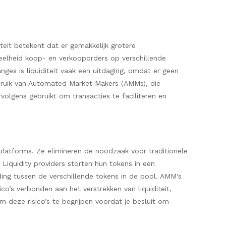
iteit betekent dat er gemakkelijk grotere
eelheid koop- en verkooporders op verschillende
anges is liquiditeit vaak een uitdaging, omdat er geen
ebruik van Automated Market Makers (AMMs), die
rvolgens gebruikt om transacties te faciliteren en
latforms. Ze elimineren de noodzaak voor traditionele
Liquidity providers storten hun tokens in een
ding tussen de verschillende tokens in de pool. AMM's
co’s verbonden aan het verstrekken van liquiditeit,
m deze risico’s te begrijpen voordat je besluit om