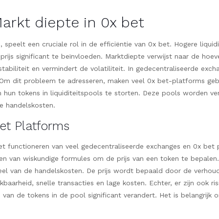
Markt diepte in 0x bet
 speelt een cruciale rol in de efficiëntie van 0x bet. Hogere liquid
js significant te beïnvloeden. Marktdiepte verwijst naar de hoev
abiliteit en vermindert de volatiliteit. In gedecentraliseerde exch
t. Om dit probleem te adresseren, maken veel 0x bet-platforms g
m hun tokens in liquiditeitspools te storten. Deze pools worden ve
de handelskosten.
et Platforms
t functioneren van veel gedecentraliseerde exchanges en 0x bet p
en van wiskundige formules om de prijs van een token te bepalen. 
 deel van de handelskosten. De prijs wordt bepaald door de verhou
aarheid, snelle transacties en lage kosten. Echter, er zijn ook risi
an de tokens in de pool significant verandert. Het is belangrijk o