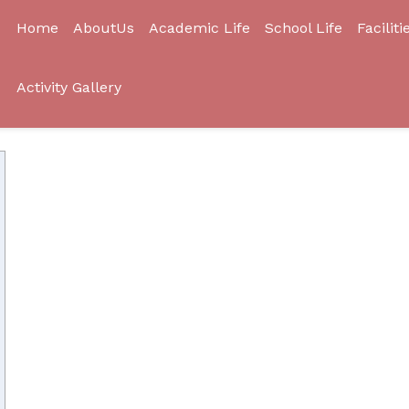
Home
AboutUs
Academic Life
School Life
Faciliti
Activity Gallery