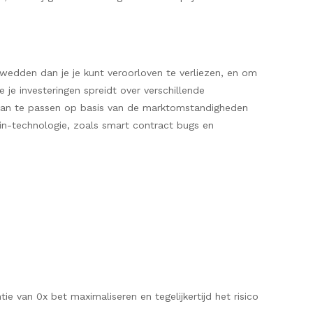
 wedden dan je je kunt veroorloven te verliezen, en om
e je investeringen spreidt over verschillende
 aan te passen op basis van de marktomstandigheden
hain-technologie, zoals smart contract bugs en
e van 0x bet maximaliseren en tegelijkertijd het risico