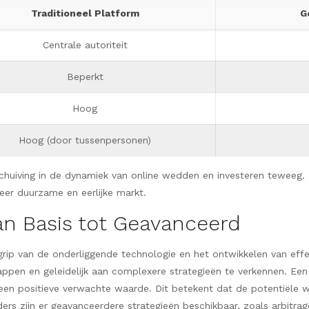
Traditioneel Platform
G
Centrale autoriteit
Beperkt
Hoog
Hoog (door tussenpersonen)
chuiving in de dynamiek van online wedden en investeren teweeg.
eer duurzame en eerlijke markt.
Van Basis tot Geavanceerd
rip van de onderliggende technologie en het ontwikkelen van effec
en en geleidelijk aan complexere strategieën te verkennen. Een 
n positieve verwachte waarde. Dit betekent dat de potentiële win
s zijn er geavanceerdere strategieën beschikbaar, zoals arbitrage