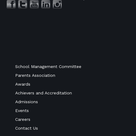
School Management Committee
Parents Association
Awards
Achievers and Accreditation
Admissions
Events
Careers
Contact Us