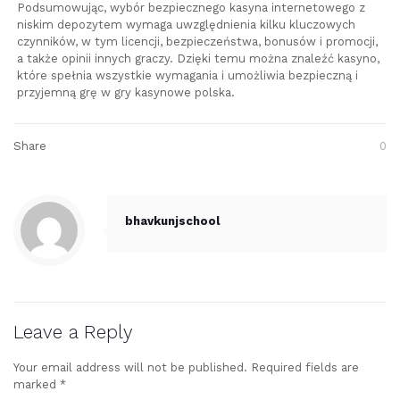
Podsumowując, wybór bezpiecznego kasyna internetowego z
niskim depozytem wymaga uwzględnienia kilku kluczowych
czynników, w tym licencji, bezpieczeństwa, bonusów i promocji,
a także opinii innych graczy. Dzięki temu można znaleźć kasyno,
które spełnia wszystkie wymagania i umożliwia bezpieczną i
przyjemną grę w gry kasynowe polska.
Share
0
bhavkunjschool
Leave a Reply
Your email address will not be published.
Required fields are
marked
*