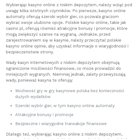
Wybierając kasyno online z niskim depozytem, należy wziąć pod
uwagę kilka istotnych czynników. Po pierwsze, kasyno online
automaty oferują szeroki wybór gier, co pozwala graczom
wybrać swoje ulubione opcje. Polskie kasyno online, takie jak
casino pl, oferują również atrakcyjne bonusy i promocje, które
mogą zwiększyć szanse na wygraną. Jednakże, przed
zarejestrowaniem się w kasynie, należy przeczytać polskie
kasyno online opinie, aby uzyskać informacje o wiarygodności i
bezpieczeństwie strony.
Wady kasyn internetowych z niskim depozytem obejmują
ograniczone możliwości finansowe, co może prowadzić do
mniejszych wygranych. Niemniej jednak, zalety przewyższają
wady, ponieważ kasyna te oferują:
Możliwość gry w gry kasynowe polska bez konieczności
dużych wydatków
Szeroki wybór gier, w tym kasyno online automaty
Atrakcyjne bonusy i promocje
Bezpieczne i wiarygodne transakcje finansowe
Dlatego też, wybierając kasyno online z niskim depozytem,