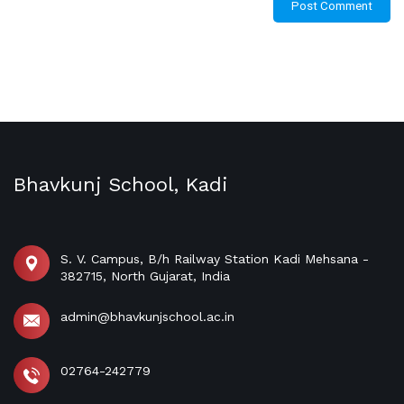
Bhavkunj School, Kadi
S. V. Campus, B/h Railway Station Kadi Mehsana -
382715, North Gujarat, India
admin@bhavkunjschool.ac.in
02764-242779