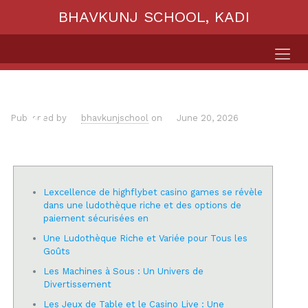
BHAVKUNJ SCHOOL, KADI
Published by
bhavkunjschool
on
June 20, 2026
Lexcellence de highflybet casino games se révèle
dans une ludothèque riche et des options de
paiement sécurisées en
Une Ludothèque Riche et Variée pour Tous les
Goûts
Les Machines à Sous : Un Univers de
Divertissement
Les Jeux de Table et le Casino Live : Une