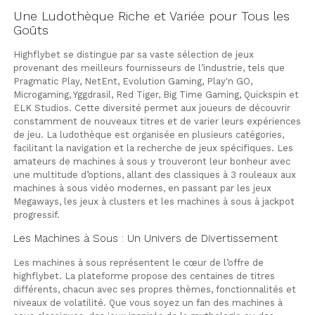
Une Ludothèque Riche et Variée pour Tous les
Goûts
Highflybet se distingue par sa vaste sélection de jeux
provenant des meilleurs fournisseurs de l’industrie, tels que
Pragmatic Play, NetEnt, Evolution Gaming, Play'n GO,
Microgaming, Yggdrasil, Red Tiger, Big Time Gaming, Quickspin et
ELK Studios. Cette diversité permet aux joueurs de découvrir
constamment de nouveaux titres et de varier leurs expériences
de jeu. La ludothèque est organisée en plusieurs catégories,
facilitant la navigation et la recherche de jeux spécifiques. Les
amateurs de machines à sous y trouveront leur bonheur avec
une multitude d’options, allant des classiques à 3 rouleaux aux
machines à sous vidéo modernes, en passant par les jeux
Megaways, les jeux à clusters et les machines à sous à jackpot
progressif.
Les Machines à Sous : Un Univers de Divertissement
Les machines à sous représentent le cœur de l’offre de
highflybet. La plateforme propose des centaines de titres
différents, chacun avec ses propres thèmes, fonctionnalités et
niveaux de volatilité. Que vous soyez un fan des machines à