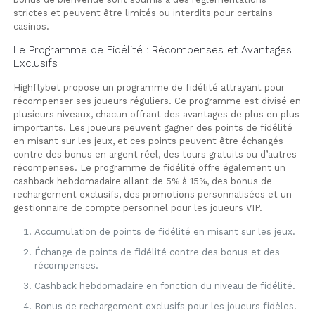
strictes et peuvent être limités ou interdits pour certains
casinos.
Le Programme de Fidélité : Récompenses et Avantages
Exclusifs
Highflybet propose un programme de fidélité attrayant pour
récompenser ses joueurs réguliers. Ce programme est divisé en
plusieurs niveaux, chacun offrant des avantages de plus en plus
importants. Les joueurs peuvent gagner des points de fidélité
en misant sur les jeux, et ces points peuvent être échangés
contre des bonus en argent réel, des tours gratuits ou d’autres
récompenses. Le programme de fidélité offre également un
cashback hebdomadaire allant de 5% à 15%, des bonus de
rechargement exclusifs, des promotions personnalisées et un
gestionnaire de compte personnel pour les joueurs VIP.
Accumulation de points de fidélité en misant sur les jeux.
Échange de points de fidélité contre des bonus et des
récompenses.
Cashback hebdomadaire en fonction du niveau de fidélité.
Bonus de rechargement exclusifs pour les joueurs fidèles.