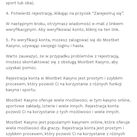
sport lub oba).
4. Potwierdź rejestrację, klikając na przycisk “Zarejestruj się”.
W następnym kroku, otrzymasz wiadomość e-mail z linkiem
weryfikacyjnym. Aby weryfikować konto, kliknij na ten link.
5. Po weryfikacji konta, możesz zalogować się do Mostbet
Kasyno, używając swojego loginu i hasła.
Warto zauważyć, że w przypadku problemów z rejestracją,
możesz skontaktować się z obsługą Mostbet Kasyno, aby
uzyskać pomoc.
Rejestracja konta w Mostbet Kasyno jest prostym i szybkim
procesem, który pozwoli Ci na korzystanie z różnych funkcji
kasyna i sportu.
Mostbet Kasyno oferuje wiele możliwości, w tym kasyno online,
sportowe zakłady, loterie i wiele innych. Rejestracja konta
pozwoli Ci na korzystanie z tych możliwości i wiele innych.
Mostbet Kasyno jest popularnym kasynem online, które oferuje
wiele możliwości dla graczy. Rejestracja konta jest prostym i
szybkim procesem, który pozwoli Ci na korzystanie z różnych