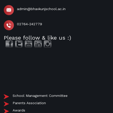
admin@bhavkunjschool.ac.in
02764-242779
Please follow & like us :)
School Management Committee
Parents Association
Awards