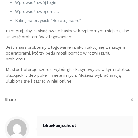
Wprowadź swój login.
Wprowadź swój email.
Kliknij na przycisk “Resetuj hasło”.
Pamiętaj, aby zapisać swoje hasło w bezpiecznym miejscu, aby
uniknąć problemów z logowaniem.
Jeśli masz problemy z logowaniem, skontaktuj się z naszymi
operatorami, którzy będą mogli pomóc w rozwiązaniu
problemu.
Mostbet oferuje szeroki wybór gier kasynowych, w tym ruletka,
blackjack, video poker i wiele innych. Możesz wybrać swoją
ulubioną grę i zagrać w niej online.
Share
0
bhavkunjschool