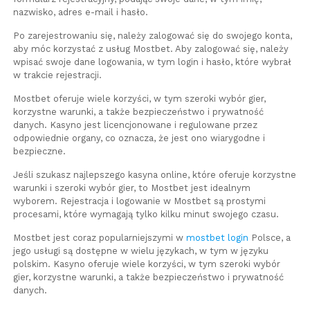
nazwisko, adres e-mail i hasło.
Po zarejestrowaniu się, należy zalogować się do swojego konta,
aby móc korzystać z usług Mostbet. Aby zalogować się, należy
wpisać swoje dane logowania, w tym login i hasło, które wybrał
w trakcie rejestracji.
Mostbet oferuje wiele korzyści, w tym szeroki wybór gier,
korzystne warunki, a także bezpieczeństwo i prywatność
danych. Kasyno jest licencjonowane i regulowane przez
odpowiednie organy, co oznacza, że jest ono wiarygodne i
bezpieczne.
Jeśli szukasz najlepszego kasyna online, które oferuje korzystne
warunki i szeroki wybór gier, to Mostbet jest idealnym
wyborem. Rejestracja i logowanie w Mostbet są prostymi
procesami, które wymagają tylko kilku minut swojego czasu.
Mostbet jest coraz popularniejszymi w
mostbet login
Polsce, a
jego usługi są dostępne w wielu językach, w tym w języku
polskim. Kasyno oferuje wiele korzyści, w tym szeroki wybór
gier, korzystne warunki, a także bezpieczeństwo i prywatność
danych.