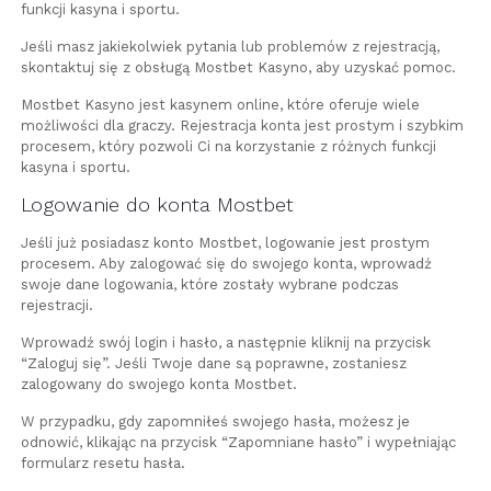
funkcji kasyna i sportu.
Jeśli masz jakiekolwiek pytania lub problemów z rejestracją,
skontaktuj się z obsługą Mostbet Kasyno, aby uzyskać pomoc.
Mostbet Kasyno jest kasynem online, które oferuje wiele
możliwości dla graczy. Rejestracja konta jest prostym i szybkim
procesem, który pozwoli Ci na korzystanie z różnych funkcji
kasyna i sportu.
Logowanie do konta Mostbet
Jeśli już posiadasz konto Mostbet, logowanie jest prostym
procesem. Aby zalogować się do swojego konta, wprowadź
swoje dane logowania, które zostały wybrane podczas
rejestracji.
Wprowadź swój login i hasło, a następnie kliknij na przycisk
“Zaloguj się”. Jeśli Twoje dane są poprawne, zostaniesz
zalogowany do swojego konta Mostbet.
W przypadku, gdy zapomniłeś swojego hasła, możesz je
odnowić, klikając na przycisk “Zapomniane hasło” i wypełniając
formularz resetu hasła.