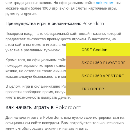
чем традиционные казино. На официальном сайте
pokerdom
вы
можете найти более 1000 игр, включая слоты, карточные игры,
рулетку и другие.
Преимущества игры в онлайн-казино Pokerdom
Покердом вход – это официальный сайт онлайн-казино, который
предлагает множество преимуществ игрокам. В частности, на
этом сайте вы можете играть в любое время, получать бонусы и
CBSE Section
участие в различных турнирах.
Кроме того, на официальном сайте Pokerdom вы можете найти
SKOOL360 PLAYSTORE
покердом зеркало, которое позволяет игрокам играть в онлайн-
казино, не оставляя своих личных данных. Это обеспечивает
SKOOL360 APPSTORE
максимальную безопасность и конфиденциальность игроков.
В целом, игра в онлайн-казино Pokerdom – это отличный способ
FRC ORDER
провести свободное время, получать эмоциональный прилив и
иметь возможность выиграть деньги.
Как начать играть в Pokerdom
Для начала играть в Pokerdom, вам нужно зарегистрироваться на
официальном сайте покердом. Вам потребуется только несколько
минут, чтобы создать аккаунт и начать играть.