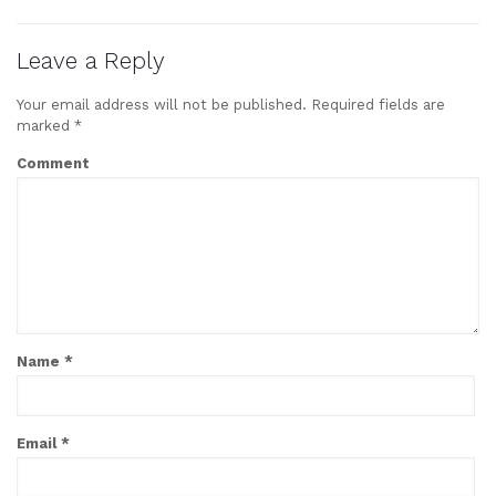
Leave a Reply
Your email address will not be published.
Required fields are
marked
*
Comment
Name
*
Email
*