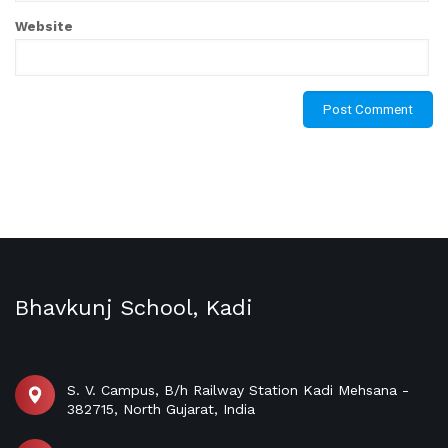
Website
Bhavkunj School, Kadi
S. V. Campus, B/h Railway Station Kadi Mehsana -
382715, North Gujarat, India