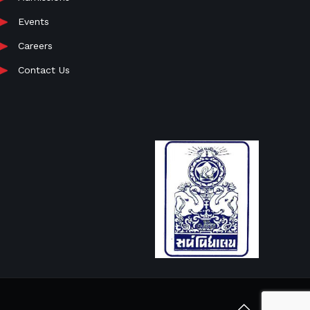
Events
Careers
Contact Us