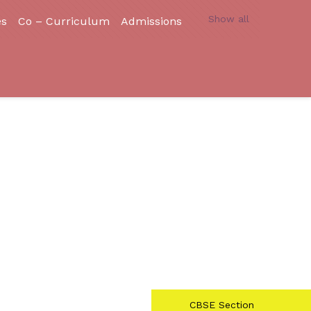
Show all
es
Co – Curriculum
Admissions
CBSE Section