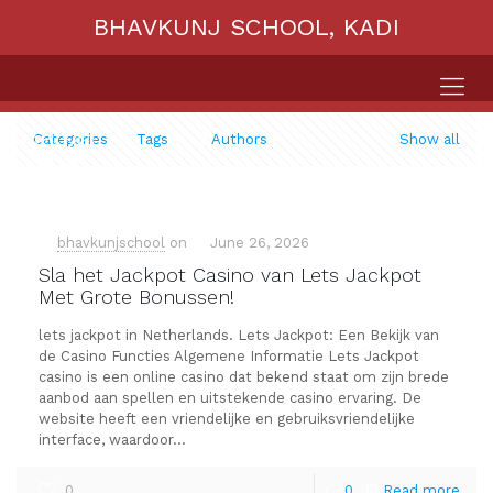
BHAVKUNJ SCHOOL, KADI
Categories
Tags
Authors
Show all
bhavkunjschool
on
June 26, 2026
Sla het Jackpot Casino van Lets Jackpot
Met Grote Bonussen!
lets jackpot in Netherlands. Lets Jackpot: Een Bekijk van
de Casino Functies Algemene Informatie Lets Jackpot
casino is een online casino dat bekend staat om zijn brede
aanbod aan spellen en uitstekende casino ervaring. De
website heeft een vriendelijke en gebruiksvriendelijke
interface, waardoor...
0
0
Read more