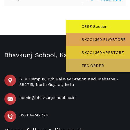
CBSE Section
SKOOL360 PLAYSTORE
SKOOL360 APPSTORE
Bhavkunj School, Kadi
FRC ORDER
S. V. Campus, B/h Railway Station Kadi Mehsana -
382715, North Gujarat, India
admin@bhavkunjschool.ac.in
02764-242779