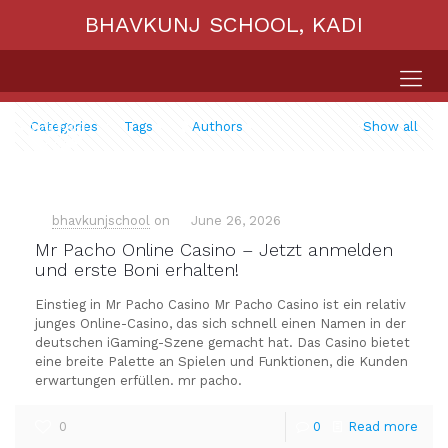
BHAVKUNJ SCHOOL, KADI
Categories
Tags
Authors
Show all
bhavkunjschool
on
June 26, 2026
Mr Pacho Online Casino – Jetzt anmelden
und erste Boni erhalten!
Einstieg in Mr Pacho Casino Mr Pacho Casino ist ein relativ
junges Online-Casino, das sich schnell einen Namen in der
deutschen iGaming-Szene gemacht hat. Das Casino bietet
eine breite Palette an Spielen und Funktionen, die Kunden
erwartungen erfüllen. mr pacho.
0
0
Read more