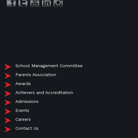
School Management Committee
Parents Association
Awards
Achievers and Accreditation
Admissions
Events
Careers
Contact Us