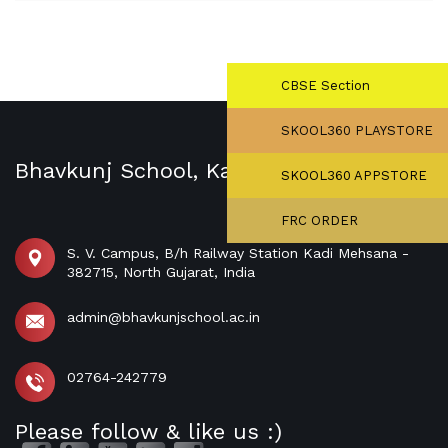
CBSE Section
SKOOL360 PLAYSTORE
Bhavkunj School, Kadi
SKOOL360 APPSTORE
FRC ORDER
S. V. Campus, B/h Railway Station Kadi Mehsana -
382715, North Gujarat, India
admin@bhavkunjschool.ac.in
02764-242779
Please follow & like us :)